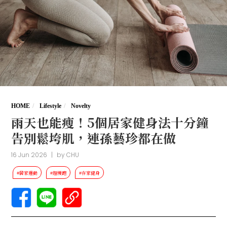
HOME
Lifestyle
Novelty
雨天也能瘦！5個居家健身法十分鐘
告別鬆垮肌，連孫藝珍都在做
16 Jun 2026
|
by
CHU
#居家運動
#超慢跑
#在家健身