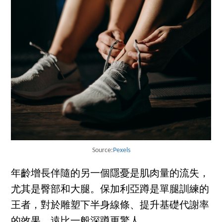
Source:
Pexels
年齡增長伴隨的另一個隱憂是肌肉量的流失，
尤其是臀部和大腿。保加利亞蹲是單腿訓練的
王者，對於雕塑下半身線條、提升基礎代謝率
的效果，遠比一般深蹲更驚人。