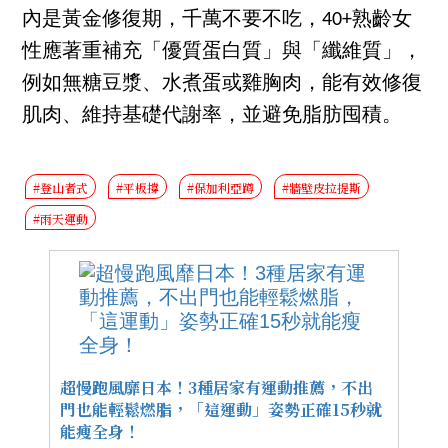
內是黃金修復期，千萬不要不吃，40+熟齡女
性應著重補充「優質蛋白質」與「纖維質」，
例如無糖豆漿、水煮蛋或雞胸肉，能有效修復
肌肉、維持基礎代謝率，並避免脂肪囤積。
#登山者式
#平板撐
#保加利亞蹲
#牆壁皮拉提斯
#雨天運動
超慢跑風靡日本！3種居家有運動推薦，不出
門也能輕鬆燃脂，「這運動」姿勢正確15秒就
能瘦全身！