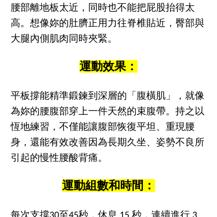
腰部離地板太近，同時也不能把屁股抬得太
高。想像妳的肚臍正用力往脊椎貼近，臀部與
大腿內側肌肉同時夾緊。
運動效果：
平板撐能精準鍛鍊到深層的「腹橫肌」，就像
為妳的腰腹部穿上一件天然的束腹帶。持之以
恆地練習，不僅能讓腹部恢復平坦、重現腰
身，還能有效改善因為長期久坐、姿勢不良所
引起的慢性腰酸背痛。
運動組數和時間：
每次支撐30至45秒，休息 15 秒，連續進行 3