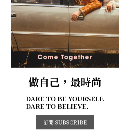
做自己，最時尚
DARE TO BE YOURSELF.
DARE TO BELIEVE.
訂閱 SUBSCRIBE