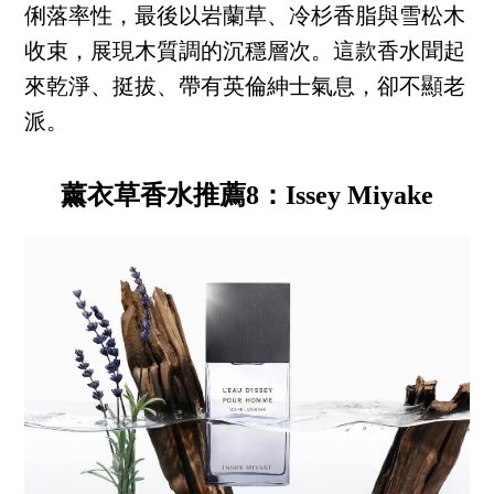
俐落率性，最後以岩蘭草、冷杉香脂與雪松木
收束，展現木質調的沉穩層次。這款香水聞起
來乾淨、挺拔、帶有英倫紳士氣息，卻不顯老
派。
薰衣草香水推薦8：Issey Miyake