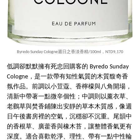
Byredo Sunday Cologne週日之香淡香精/100ml，NTD9,170
低調卻默默擁有死忠回購客的 Byredo Sunday
Cologne，是一款帶有知性氣質的木質馥奇香
氛作品。前調以小荳蔻、香檸檬與八角開場，
清新中帶著一點微辛個性；中調則以薰衣草、
老鸛草與焚香鋪陳出安靜的草本木質感，像週
日午後書房裡的空氣，沉穩卻不沉重。尾韻中
的香根草、廣藿香與橡木苔，讓整體香氣更有
深度。適合喜歡乾淨、理性、帶有一點中性輪