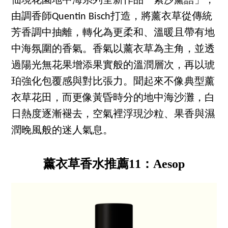
仙境花園地中海系列全新作品「紫沙薰語」，
由調香師Quentin Bisch打造，將薰衣草從傳統
芳香調中抽離，轉化為更柔和、溫暖且帶有地
中海氛圍的香氣。香氣以薰衣草為主角，並透
過陽光無花果增添果實般的溫潤層次，再以琥
珀強化包覆感與對比張力。聞起來不像典型薰
衣草花田，而更像黃昏時分的地中海沙灘，白
日熱度逐漸褪去，空氣裡浮現沙粒、果香與濕
潤晚風般的迷人氣息。
薰衣草香水推薦11：Aesop