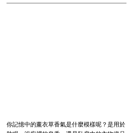
你記憶中的薰衣草香氣是什麼模樣呢？是用於