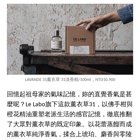
LAVANDE 31薰衣草 31淡香精/100ml，NTD10,900
回憶起祖母家的氣味記憶，妳的直覺香氣是甚
麼呢？Le Labo旗下這款薰衣草31，以佛手柑與
橙花精油重塑老派生活的感官記憶，徹底推翻
了大眾對薰衣草的既定印象。以花蕾蒸餾而成
的薰衣草純淨香氣，揉合上琥珀、麝香與零陵