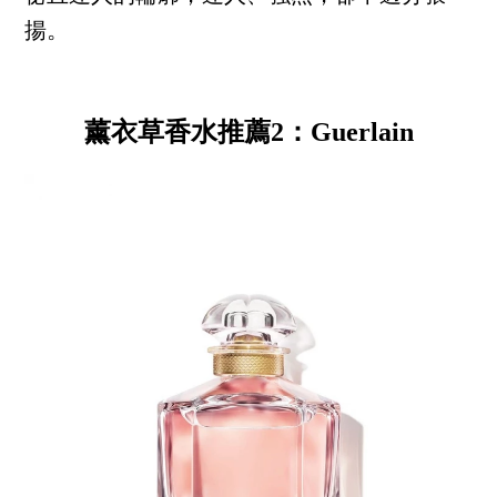
揚。
薰衣草香水推薦2：Guerlain