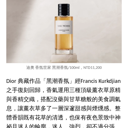
迪奧 香氛世家 黑潮香氛/100ml，NTD11,200
Dior 典藏作品「黑潮香氛」經Francis Kurkdjian
之手復刻回歸，香氣運用三種頂級薰衣草原精
與香精交織，搭配沒藥與甘草糖般的美食調氣
息，讓薰衣草多了一層深邃甜感與煙燻感。整
體香韻既有花草的清透，也保有夜色景致中神
祕且迷人的輪廓，迷人、強烈，卻不過分張