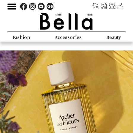
Fashion
Accessories
Beauty