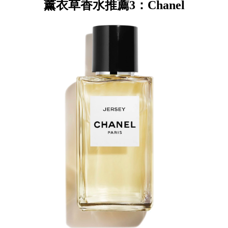
薰衣草香水推薦3：Chanel