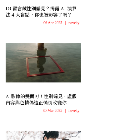
IG 留言藏性別偏見？揭露 AI 演算
法 4 大盲點，你也被影響了嗎？
06 Apr 2025
|
novelty
AI影像的雙面刃！性別偏見、虛假
內容與色情偽造正悄悄改變你
30 Mar 2025
|
novelty