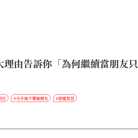
大理由告訴你「為何繼續當朋友只
前任
#分手後不要做朋友
#戀愛禁忌