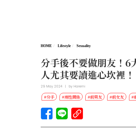
HOME
Lifestyle
Sexuality
分手後不要做朋友！6
人尤其要讀進心坎裡！
29 May 2024
|
by
Haremi
#分手
#兩性關係
#前男友
#前女友
#