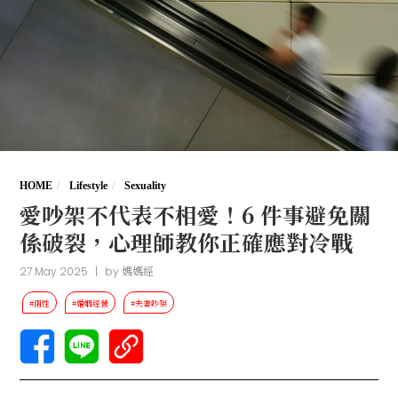
HOME
Lifestyle
Sexuality
愛吵架不代表不相愛！6 件事避免關
係破裂，心理師教你正確應對冷戰
27 May 2025
|
by
媽媽經
#兩性
#婚姻經營
#夫妻吵架