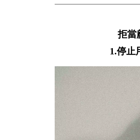
拒當
1.停