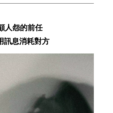
顧人怨的前任
止用訊息消耗對方