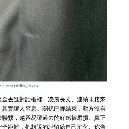
ce：
Vera Emilie@Pexels
緒全丟進對話框裡。凌晨長文、連續未接來
，其實讓人窒息。關係已經結束，對方沒有
繁聯繫，越容易讓過去的好感被磨損。真正
安全距離，把想說的話留給自己消化。你會