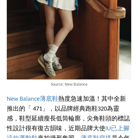
Source: New Balance
New Balance薄底鞋
熱度急速加溫！其中全新
推出的「 471」，以品牌經典跑鞋320為靈
感，鞋型延續瘦長低筒輪廓，尖角鞋頭的標誌
性設計很有復古韻味，近期品牌大使
IU已上腳