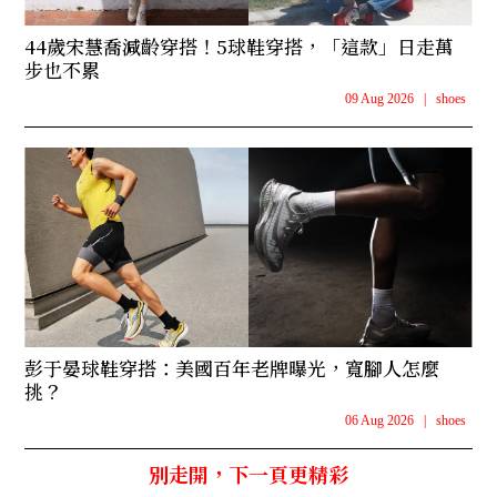
44歲宋慧喬減齡穿搭！5球鞋穿搭，「這款」日走萬
步也不累
09 Aug 2026
|
shoes
彭于晏球鞋穿搭：美國百年老牌曝光，寬腳人怎麼
挑？
06 Aug 2026
|
shoes
別走開，下一頁更精彩