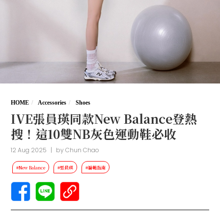
HOME
Accessories
Shoes
IVE張員瑛同款New Balance登熱
搜！這10雙NB灰色運動鞋必收
12 Aug 2025
|
by
Chun Chao
#New Balance
#張員瑛
#編輯指南