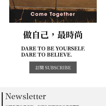
做自己，最時尚
DARE TO BE YOURSELF.
DARE TO BELIEVE.
訂閱 SUBSCRIBE
Newsletter