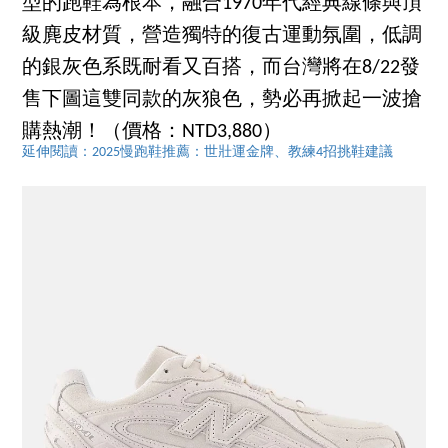
型的跑鞋為根本，融合1970年代經典線條與頂
級麂皮材質，營造獨特的復古運動氛圍，低調
的銀灰色系既耐看又百搭，而台灣將在8/22發
售下圖這雙同款的灰狼色，勢必再掀起一波搶
購熱潮！（價格：NTD3,880）
延伸閱讀：2025慢跑鞋推薦：世壯運金牌、教練4招挑鞋建議