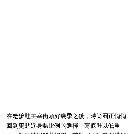
在老爹鞋主宰街頭好幾季之後，時尚圈正悄悄
回到更貼近身體比例的選擇。薄底鞋以低重