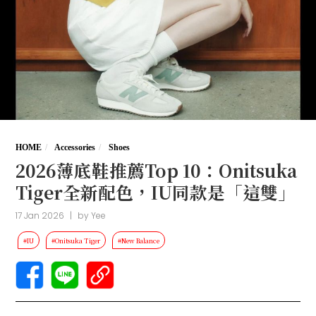
HOME
Accessories
Shoes
2026薄底鞋推薦Top 10：Onitsuka
Tiger全新配色，IU同款是「這雙」
17 Jan 2026
|
by
Yee
#IU
#Onitsuka Tiger
#New Balance