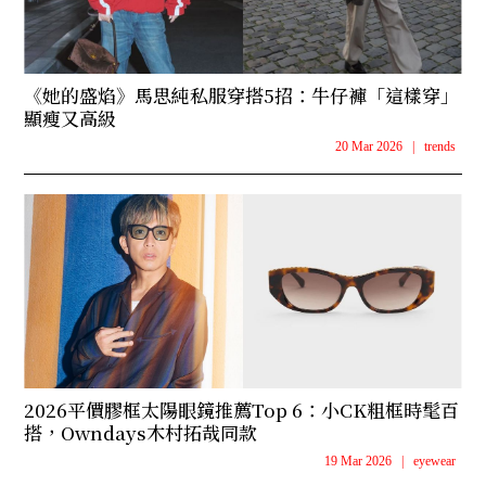
《她的盛焰》馬思純私服穿搭5招：牛仔褲「這樣穿」
顯瘦又高級
20 Mar 2026
|
trends
2026平價膠框太陽眼鏡推薦Top 6：小CK粗框時髦百
搭，Owndays木村拓哉同款
19 Mar 2026
|
eyewear