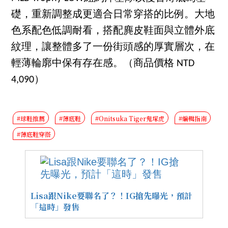
礎，重新調整成更適合日常穿搭的比例。大地
色系配色低調耐看，搭配麂皮鞋面與立體外底
紋理，讓整體多了一份街頭感的厚實層次，在
輕薄輪廓中保有存在感。（商品價格 NTD
4,090）
#球鞋推薦
#薄底鞋
#Onitsuka Tiger鬼塚虎
#編輯指南
#薄底鞋穿搭
Lisa跟Nike要聯名了？！IG搶先曝光，預計
「這時」發售