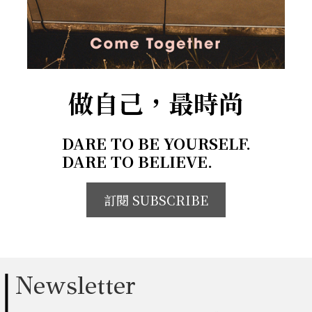
做自己，最時尚
DARE TO BE YOURSELF.
DARE TO BELIEVE.
訂閱 SUBSCRIBE
Newsletter