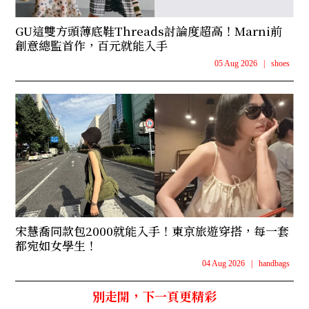
GU這雙方頭薄底鞋Threads討論度超高！Marni前
創意總監首作，百元就能入手
05 Aug 2026
|
shoes
宋慧喬同款包2000就能入手！東京旅遊穿搭，每一套
都宛如女學生！
04 Aug 2026
|
handbags
別走開，下一頁更精彩