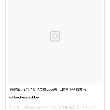
孕婦拍照沒忘了腳也要擺pose🤣,以前留下得職業病。
#chloedress #chloe
Pace Wu /吳佩慈
（@pace_wu）分享的貼文 於
PDT 2017 年 6月 月 18 日 上午 6:39