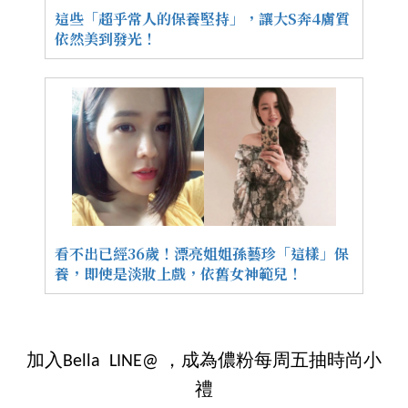
這些「超乎常人的保養堅持」，讓大S奔4膚質
依然美到發光！
看不出已經36歲！漂亮姐姐孫藝珍「這樣」保
養，即使是淡妝上戲，依舊女神範兒！
加入Bella LINE@ ，成為儂粉每周五抽時尚小
禮