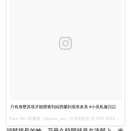
只有身歷其境才能體會到紐西蘭到底有多美 #小吳私服日記
Pace Wu /吳佩慈
（@pace_wu）分享的貼文 於
PDT 2018 年 4月 月 4 日 上午 4:14