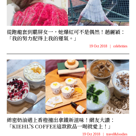
從跑龍套到霸屏女一，她爆紅可不是偶然！趙麗穎：
「我的努力配得上我的運氣。」
19 Oct 2018
|
celebrities
綿密奶油遇上香橙撞出拿鐵新滋味！網友大讚：
「KIEHL'S COFFEE這款飲品一喝就愛上！」
19 Oct 2018
|
travel&foodies