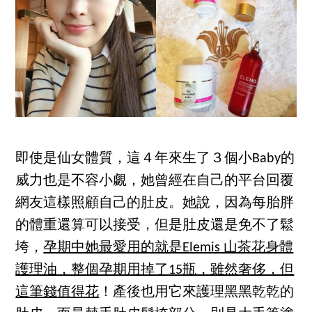
即使是仙女體質，這４年來生了３個小Baby的
威力也是不容小覷，她曾經在自己的平台回覆
網友這樣照顧自己的肚皮。她說，因為每胎胖
的體重還算可以接受，但是肚皮還是免不了鬆
垮，
孕期中她最愛用的就是Elemis 山茶花身體
護理油，整個孕期用掉了15瓶，雖然奢侈，但
這筆錢值得花
！產後也用它來護理黑黑乾乾的