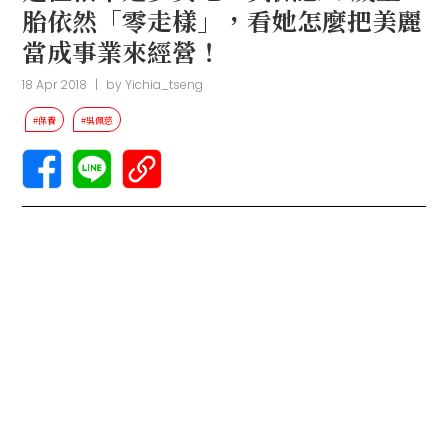
胎依然「零走樣」，看她怎麼把美麗
當成事業來經營！
18 Apr 2018
|
by
Yichia_tseng
#保養
#吳佩慈