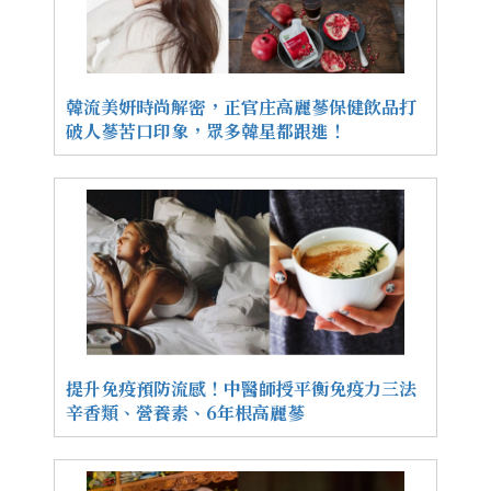
韓流美妍時尚解密，正官庄高麗蔘保健飲品打
破人蔘苦口印象，眾多韓星都跟進！
提升免疫預防流感！中醫師授平衡免疫力三法
辛香類、營養素、6年根高麗蔘