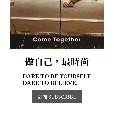
做自己，最時尚
DARE TO BE YOURSELF.
DARE TO BELIEVE.
訂閱 SUBSCRIBE