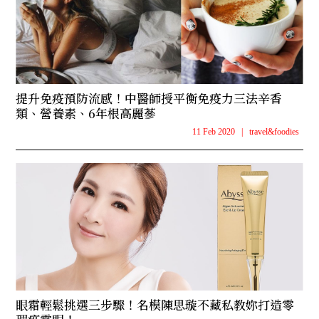
提升免疫預防流感！中醫師授平衡免疫力三法辛香
類、營養素、6年根高麗蔘
11 Feb 2020
|
travel&foodies
眼霜輕鬆挑選三步驟！名模陳思璇不藏私教妳打造零