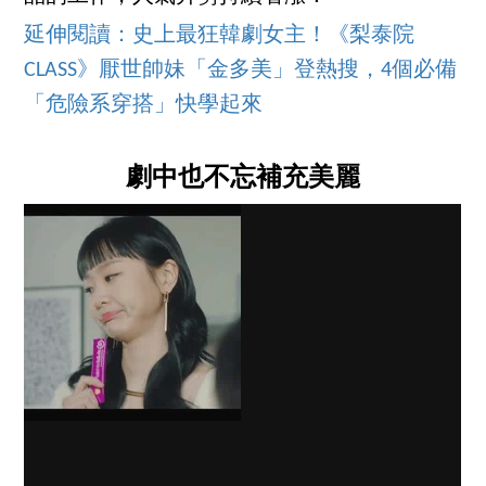
延伸閱讀：史上
最狂韓劇女主！《梨泰院
CLASS》厭世帥妹「金多美」登熱搜，4個必備
「危險系穿搭」快學起來
劇中也不忘補充美麗