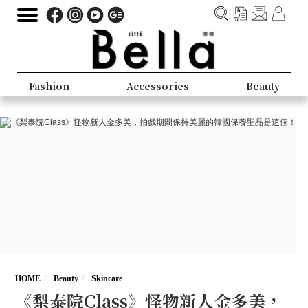
Fashion
Accessories
Beauty
HOME
Beauty
Skincare
《梨泰院Class》怪物新人金多美，