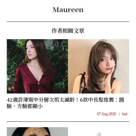
Maureen
作者相關文章
42歲許瑋甯中分層次剪太減齡！6款中長髮推薦：圓
臉、方臉都顯小
07 Aug 2026
|
hair