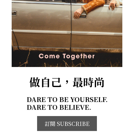
做自己，最時尚
DARE TO BE YOURSELF.
DARE TO BELIEVE.
訂閱 SUBSCRIBE