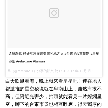
遠離塵囂 好好沈浸在這美麗的地方☺️ #台東 #台東景點 #星星
部落 #relaxtime #taiwan
羣
（@remix0211）分享的貼文 於
PST 2017 年 12月 月 11 日 6:22 上午
白天吹風看海，晚上就來看星星吧！連在地人
都激推的星空秘境就在卑南山上，雖然海拔不
高，但附近光害少，抬頭就能看見一片燦爛星
空，腳下的台東市景也相互呼應，得天獨厚的