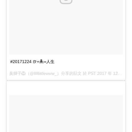
#20171224 🍺+🏝=人生
臭獅子🦁️
（@llllllittlewww_）分享的貼文 於
PST 2017 年 12月 月 23 日 1:12 上午