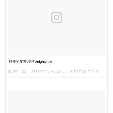
好美的夜景😻😻 #nightview
黃楷婷
（@abc26332002）分享的貼文 於
PST 2017 年 12月 月 30 日 6:51 上午