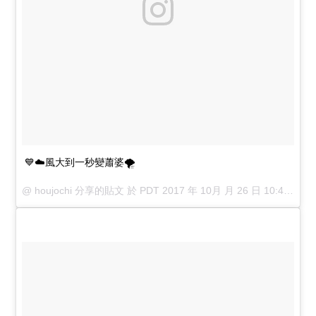
💙☁️風大到一秒變蕭婆🌪
@
houjochi
分享的貼文 於
PDT 2017 年 10月 月 26 日 10:49 下午