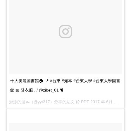
十大美麗圖書館🏠 📍 #台東 #知本 #台東大學 #台東大學圖書
館 📖 👗衣服 . / @zibet_01 🐈
游泳的游🏊
（@yyt317）分享的貼文 於
PDT 2017 年 6月 月 3 日 11:39 下午