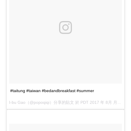
#taitung #taiwan #bedandbreakfast #summer
I-bu Gao
（@popoqiqi）分享的貼文 於
PDT 2017 年 8月 月 29 日 10:26 下午