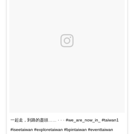
一起走，到路的盡頭…… · · · #we_are_now_in_ #taiwan1
#iseetaiwan #exploretaiwan #bpintaiwan #eventtaiwan