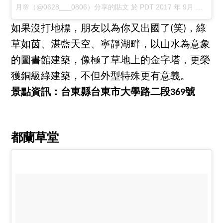
月🌸
（@0628___0806）分享的貼文 於
PDT 2017 年 9月 月 23 日 10:00 下午
如果沒打地標，朋友以為你又出國了(笑)，綠
草如茵、湛藍天空、寧靜湖畔，以山水為意象
的圖書館建築，像極了草地上的金字塔，更榮
獲銅級綠建築，不但外型特殊更有意義。
景點資訊：台東縣台東市大學路二段369號
都蘭草堂