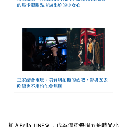
的馬卡龍甜點店逼出妳的少女心
三家結合電玩、美食與拍照的酒吧，帶男友去
吃飯也不用怕他會無聊
加入Bella LINE@ ，成為儂粉每周五抽時尚小