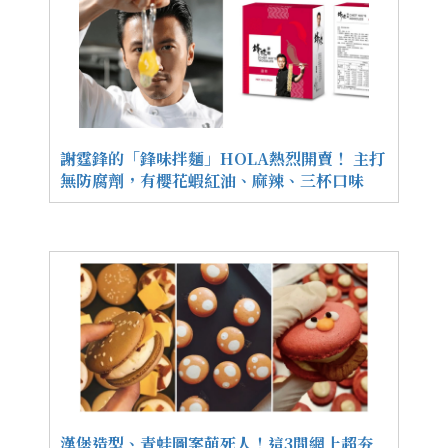
謝霆鋒的「鋒味拌麵」HOLA熱烈開賣！ 主打
無防腐劑，有櫻花蝦紅油、麻辣、三杯口味
漢堡造型、青蛙圖案萌死人！這3間網上超夯