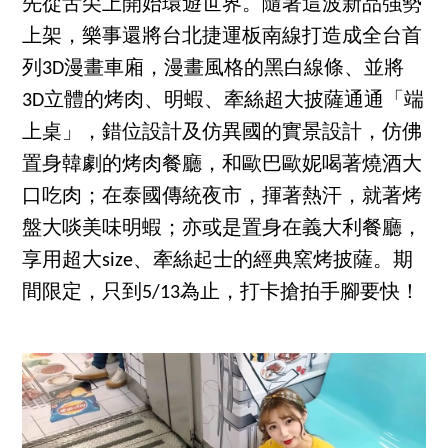
先從舌尖上開始環遊世界。隨著這波新品強勢
上架，樂事還將台北捷運板南線打造成全台首
列3D漫畫車廂，漫畫風格的黑白線條、並將
3D立體的烤肉、明蝦、牽絲超大披薩通通「端
上桌」，錯位設計及仿異國的實景設計，仿佛
置身韓劇的烤肉餐廳，和歐巴歐妮喝著燒酒大
口吃肉；在泰國傳統夜市，揮著熱汗，就著烤
盤大啖美味明蝦；亦或是置身在義大利餐廳，
享用超大size、牽絲起士的經典窯烤披薩。期
間限定，只到5/13為止，打卡搶拍手腳要快！