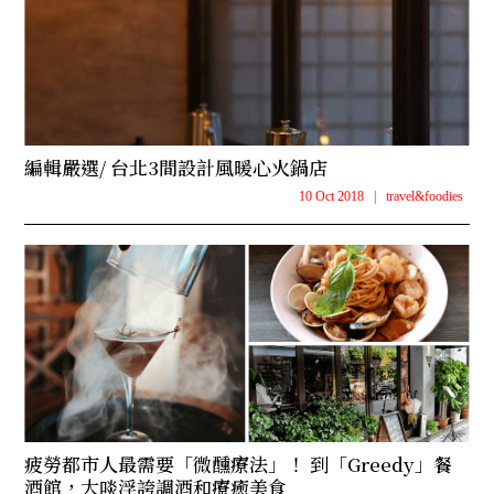
編輯嚴選/ 台北3間設計風暖心火鍋店
10 Oct 2018
|
travel&foodies
疲勞都市人最需要「微醺療法」！ 到「Greedy」餐
酒館，大啖浮誇調酒和療癒美食