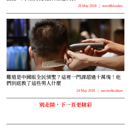
28 May 2018
|
travel&foodies
難道是中國版全民情聖？這裡一門課超過十萬塊！他
們到底教了這些男人什麼
24 May 2018
|
movies&culture
別走開，下一頁更精彩