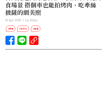
食場景 搭個車也能拍烤肉、吃牽絲
披薩的網美照
19 Apr 2018
|
by
Abby
#樂事
#洋芋片
#捷運