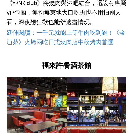
《YKNK club》將燒肉與酒吧結合，還設有專屬
VIP包廂，無拘無束地大口吃肉也不用怕別人
看，深夜想狂歡也能舒適盡情玩。
延伸閱讀：一千元就能上等牛肉吃到飽！《金
洹苑》火烤兩吃日式燒肉店中秋烤肉首選
福來許餐酒茶館