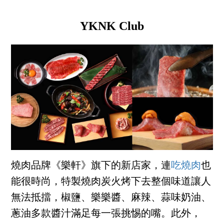
YKNK Club
燒肉品牌《樂軒》旗下的新店家，連
吃燒肉
也
能很時尚，特製燒肉炭火烤下去整個味道讓人
無法抵擋，椒鹽、樂樂醬、麻辣、蒜味奶油、
蔥油多款醬汁滿足每一張挑惕的嘴。此外，