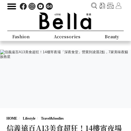
Fashion
Accessories
Beauty
HOME
Lifestyle
Travel&foodies
信義遠百A13美食超狂！14樓宵夜場