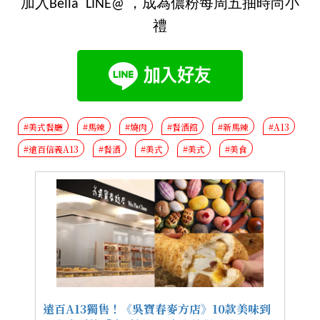
加入Bella LINE@ ，成為儂粉每周五抽時尚小
禮
#美式餐廳
#馬辣
#燒肉
#餐酒館
#新馬辣
#A13
#遠百信義A13
#餐酒
#美式
#美式
#美食
遠百A13獨售！《吳寶春麥方店》10款美味到