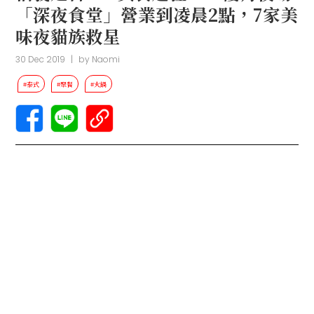
「深夜食堂」營業到凌晨2點，7家美
味夜貓族救星
30 Dec 2019
|
by
Naomi
#泰式
#聚餐
#火鍋