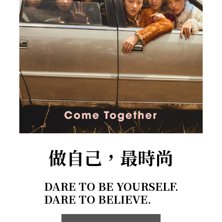
做自己，最時尚
DARE TO BE YOURSELF.
DARE TO BELIEVE.