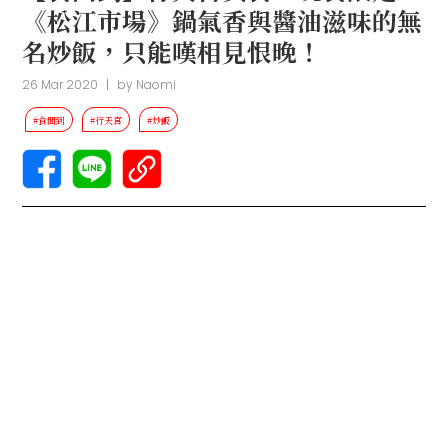
《松江市場》鍋氣香與醬油滋味的無
名炒飯，只能嘆相見恨晚！
26 Mar 2020
|
by
Naomi
#食間到
#行天宮
#炒飯