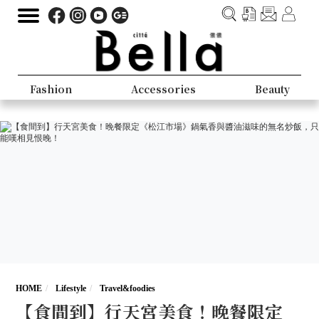
Fashion
Accessories
Beauty
HOME
Lifestyle
Travel&foodies
【食間到】行天宮美食！晚餐限定