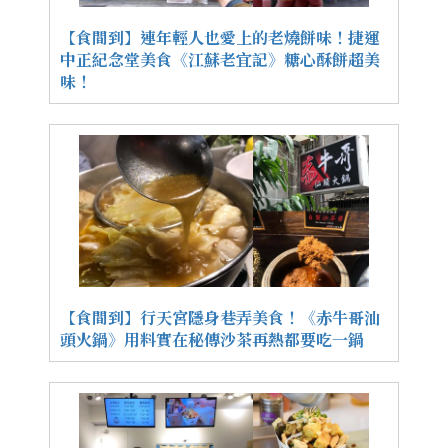
【食間到】連年輕人也愛上的老燒餅味！捷運
中正紀念堂美食《江蘇老宜記》糖心酥餅超美
味！
【食間到】行天宮隱身巷弄美食！《赤牛哥汕
頭火鍋》用料實在秘傳沙茶再熱都要吃一鍋