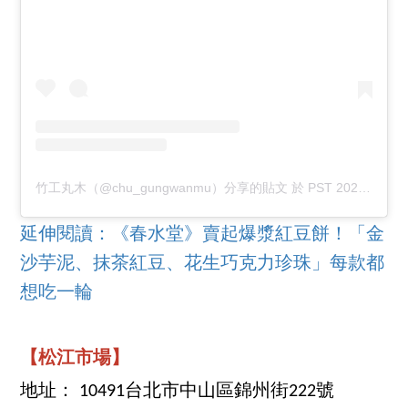
竹工丸木（@chu_gungwanmu）分享的貼文
於
PST 2020 年 2月 月 11 日 上午 5:27
延伸閱讀：《春水堂》賣起爆漿紅豆餅！「金
沙芋泥、抹茶紅豆、花生巧克力珍珠」每款都
想吃一輪
【松江市場】
地址： 10491台北市中山區錦州街222號