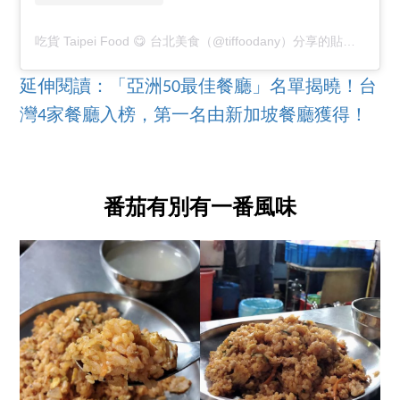
吃貨 Taipei Food 😋 台北美食（@tiffoodany）分享的貼文
於
PST
延伸閱讀：「亞洲50最佳餐廳」名單揭曉！台
灣4家餐廳入榜，第一名由新加坡餐廳獲得！
番茄有別有一番風味