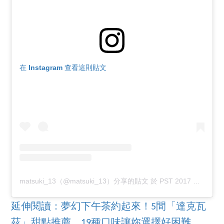
在 Instagram 查看這則貼文
matsuki_13（@matsuki_13）分享的貼文
於
PST 2017 年 12月 月 20 日 上午 7:19
延伸閱讀：夢幻下午茶約起來！5間「達克瓦
茲」甜點推薦，19種口味讓妳選擇好困難