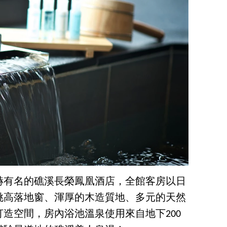
赫有名的礁溪長榮鳳凰酒店，全館客房以日
挑高落地窗、渾厚的木造質地、多元的天然
造空間，房內浴池溫泉使用來自地下200