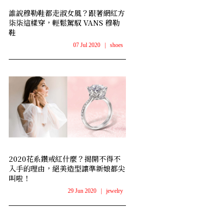
誰說穆勒鞋都走淑女風？跟著網紅方
柒柒這樣穿，輕鬆駕馭 VANS 穆勒
鞋
07 Jul 2020
|
shoes
2020花系鑽戒紅什麼？揭開不得不
入手的理由，絕美造型讓準新娘都尖
叫啦！
29 Jun 2020
|
jewelry