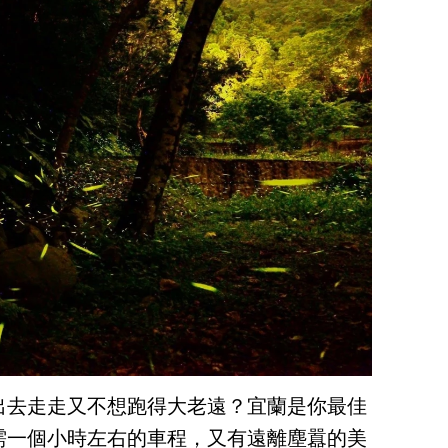
出去走走又不想跑得大老遠？宜蘭是你最佳
需一個小時左右的車程，又有遠離塵囂的美