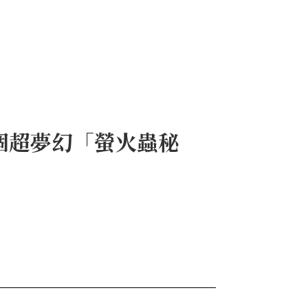
個超夢幻「螢火蟲秘