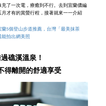
像充了一次電，療癒到不行。去到宜蘭儂編
五月才有的賞螢行程，接著就來一一介紹
宜蘭5個登山步道推薦，台灣「最美抹茶
還能拍出網美照
錯過礁溪溫泉！
不得離開的舒適享受