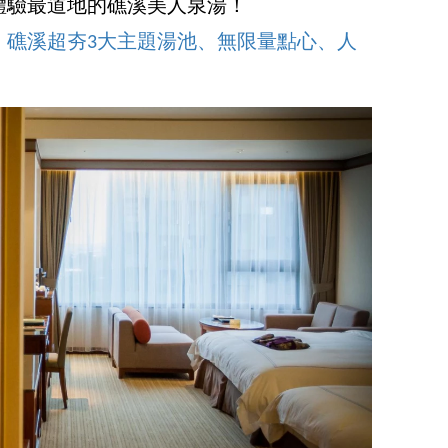
體驗最道地的礁溪美人泉湯！
！礁溪超夯3大主題湯池、無限量點心、人