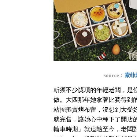
source：
索菲烤
斬獲不少獎項的年輕老闆，是
做。大四那年她拿著比賽得到
站擺攤賣烤布蕾，沒想到大受好
就完售，讓她心中種下了開店
輪車時期」就追隨至今，老闆