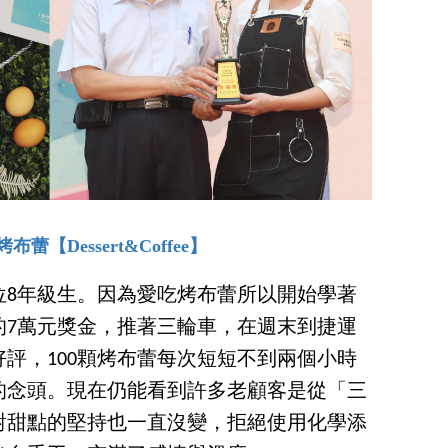
布蕾【Dessert&Coffee】
位8年級生。因為愛吃烤布蕾所以開始學著
的7萬元獎金，推著三輪車，在週末到捷運
評，100顆烤布蕾每次短短不到兩個小時
的念頭。現在仍能看到許多老顧客是從「三
對甜點的堅持也一直沒變，拒絕使用化學添