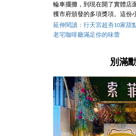
輪車擺攤，到現在開了實體店
獲市府頒發的多項獎項。這份
延伸閱讀：行天宮超夯10家甜
老宅咖啡廳滿足你的味蕾
別滿