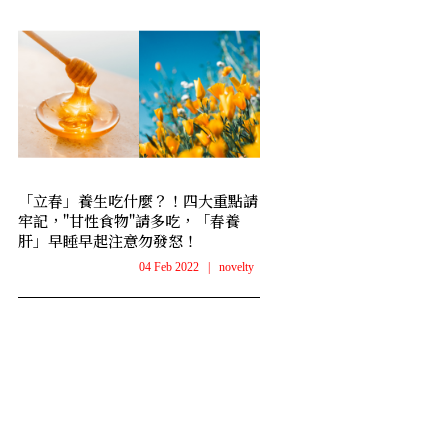
「立春」養生吃什麼？！四大重點請
牢記，"甘性食物"請多吃，「春養
肝」早睡早起注意勿發怒！
04 Feb 2022
|
novelty