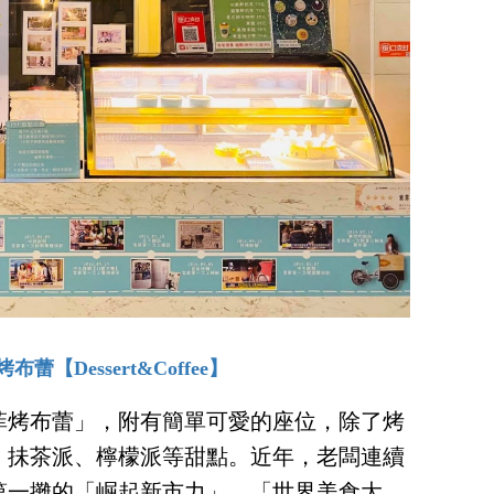
布蕾【Dessert&Coffee】
菲烤布蕾」，附有簡單可愛的座位，除了烤
、抺茶派、檸檬派等甜點。近年，老闆連續
第一攤的「崛起新市力」、「世界美食大