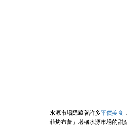
水源市場隱藏著許多
平價美食
菲烤布蕾」堪稱水源市場的甜