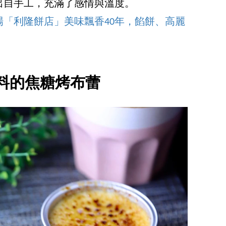
出自手工，充滿了感情與溫度。
「利隆餅店」美味飄香40年，餡餅、高麗
料的焦糖烤布蕾