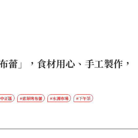
布蕾」，食材用心、手工製作，
#中正區
#索菲烤布蕾
#水源市場
#下午茶