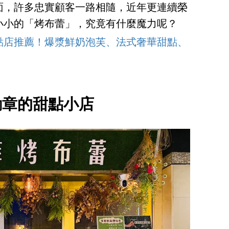
面，許多忠實顧客一路相隨，近年更連續榮
小小的「烤布蕾」，究竟有什麼魔力呢？
點店推薦！爆漿鮮奶泡芙、法式奢華甜點、
勳章的甜點小店