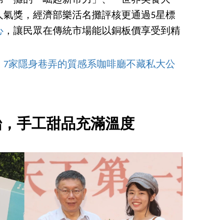
人氣獎，經濟部樂活名攤評核更通過5星標
心
，讓民眾在傳統市場能以銅板價享受到精
，7家隱身巷弄的質感系咖啡廳不藏私大公
始，手工甜品充滿溫度