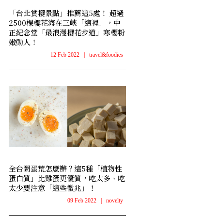
「台北賞櫻景點」推薦這5處！ 超過
2500棵櫻花海在三峽「這裡」，中
正紀念堂「最浪漫櫻花步道」寒櫻粉
嫩動人！
12 Feb 2022
|
travel&foodies
全台鬧蛋荒怎麼辦？這5種「植物性
蛋白質」比雞蛋更優質，吃太多、吃
太少要注意「這些徵兆」！
09 Feb 2022
|
novelty