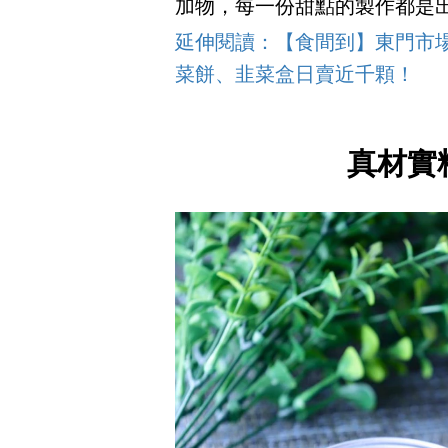
加物，每一份甜點的製作都是
延伸閱讀：【食間到】東門市場
菜餅、韭菜盒日賣近千顆！
真材實