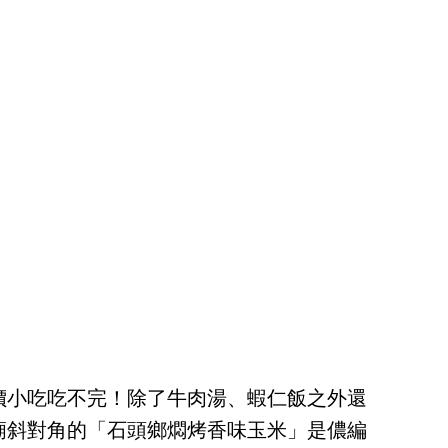
價小吃吃不完！除了牛肉湯、蝦仁飯之外還
廟斜對角的「石頭鄉燜烤香味玉米」是儂編