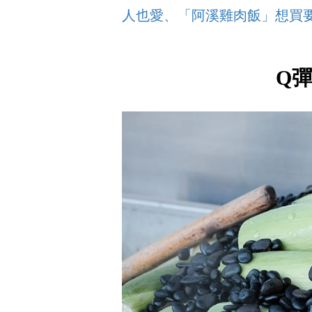
人也愛、「阿溪雞肉飯」想買
Q