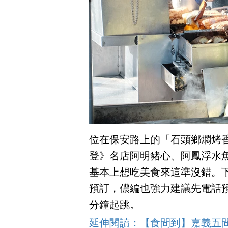
位在保安路上的「石頭鄉燜烤香
登》名店阿明豬心、阿鳳浮水
基本上想吃美食來這準沒錯。
預訂，儂編也強力建議先電話預
分鐘起跳。
延伸閱讀：【食間到】嘉義五