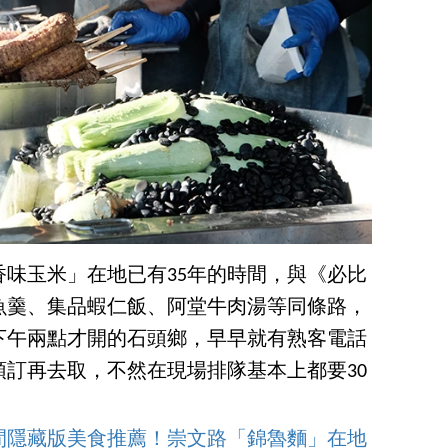
味玉米」在地已有35年的時間，與《必比
魚羹、集品蝦仁飯、阿堂牛肉湯等同條路，
下午兩點才開的石頭鄉，早早就有熟客電話
訂再去取，不然在現場排隊基本上都要30
間隱藏版美食推薦！崇文路「錦魯麵」在地