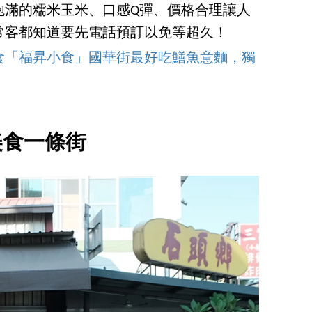
飽滿的糯米玉米、口感Q彈、價格合理讓人
常客都知道要先電話預訂以免等超久！
食「福昇小食」國華街最好吃鱔魚意麵，獨
！
美食一條街