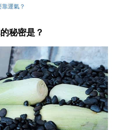
要靠運氣？
彈的秘密是？