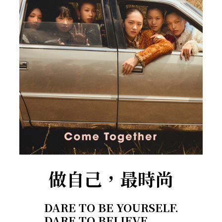
做自己，最時尚
DARE TO BE YOURSELF.
DARE TO BELIEVE.