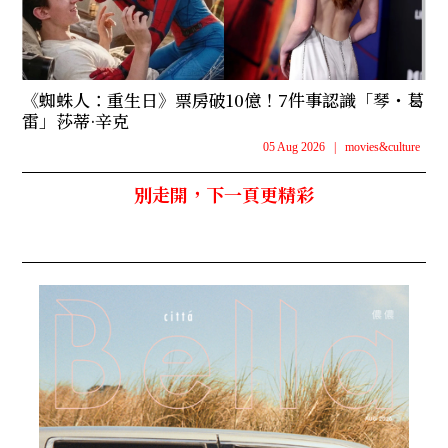
《蜘蛛人：重生日》票房破10億！7件事認識「琴・葛
雷」莎蒂·辛克
05 Aug 2026
|
movies&culture
別走開，下一頁更精彩