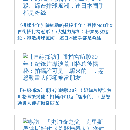
《排球少年》院線熱映長達半年，登陸Netflix
再衝排行榜冠軍！5大魅力解析：粉絲男女通
殺、締造排球風潮，連日本國手都是粉絲
【連線採訪】跟拍宮﨑駿20年！紀錄片導演荒
川格幕後揭秘：拍攝許可是「騙來的」，惹怒
動畫大師卻被當朋友