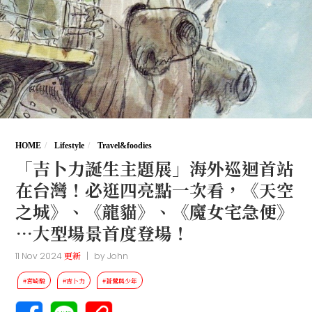
HOME
Lifestyle
Travel&foodies
「吉卜力誕生主題展」海外巡迴首站
在台灣！必逛四亮點一次看，《天空
之城》、《龍貓》、《魔女宅急便》
…大型場景首度登場！
11 Nov 2024
更新
|
by
John
#宮崎駿
#吉卜力
#蒼鷺與少年