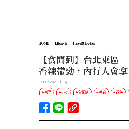
HOME
Lifestyle
Travel&foodies
【食間到】台北東區「
香辣帶勁，內行人會拿
07 Nov 2024
|
by
Naomi
#東區
#小吃
#食間到
#美食
#餛飩