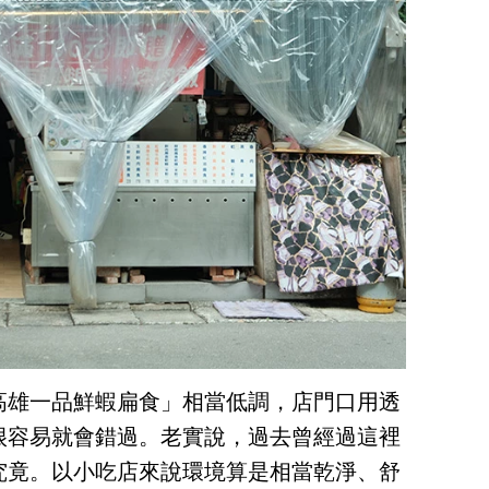
高雄一品鮮蝦扁食」相當低調，店門口用透
很容易就會錯過。老實說，過去曾經過這裡
究竟。以小吃店來說環境算是相當乾淨、舒