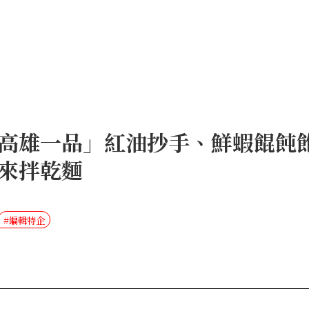
高雄一品」紅油抄手、鮮蝦餛飩
來拌乾麵
#編輯特企