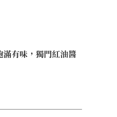
飽滿有味，獨門紅油醬