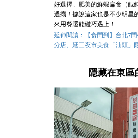
好選擇。肥美的鮮蝦扁食（餛
過癮！據說這家也是不少明星
來用餐還能碰巧遇上！
延伸閱讀：【食間到】台北7
分店、延三夜市美食「汕頭」
隱藏在東區