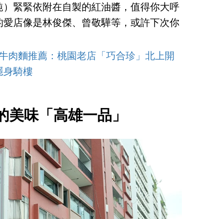
飩）緊緊依附在自製的紅油醬，值得你大呼
的愛店像是林俊傑、曾敬驊等，或許下次你
間牛肉麵推薦：桃園老店「巧合珍」北上開
隱身騎樓
的美味「高雄一品」