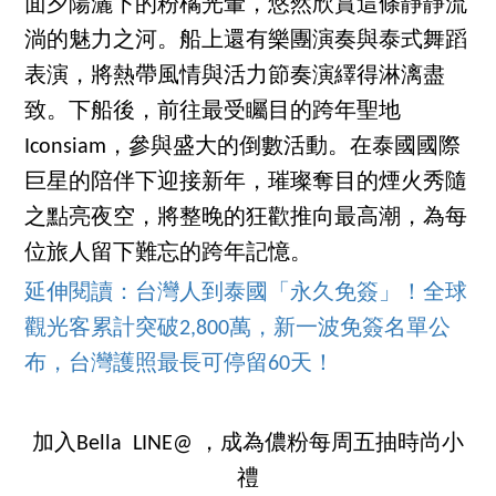
面夕陽灑下的粉橘光暈，悠然欣賞這條靜靜流
淌的魅力之河。船上還有樂團演奏與泰式舞蹈
表演，將熱帶風情與活力節奏演繹得淋漓盡
致。下船後，前往最受矚目的跨年聖地
Iconsiam，參與盛大的倒數活動。在泰國國際
巨星的陪伴下迎接新年，璀璨奪目的煙火秀隨
之點亮夜空，將整晚的狂歡推向最高潮，為每
位旅人留下難忘的跨年記憶。
延伸閱讀：台灣人到泰國「永久免簽」！全球
觀光客累計突破2,800萬，新一波免簽名單公
布，台灣護照最長可停留60天！
加入Bella LINE@ ，成為儂粉每周五抽時尚小
禮