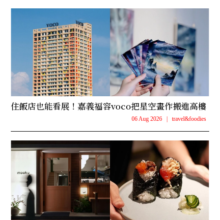
住飯店也能看展！嘉義福容voco把星空畫作搬進高樓
06 Aug 2026
|
travel&foodies