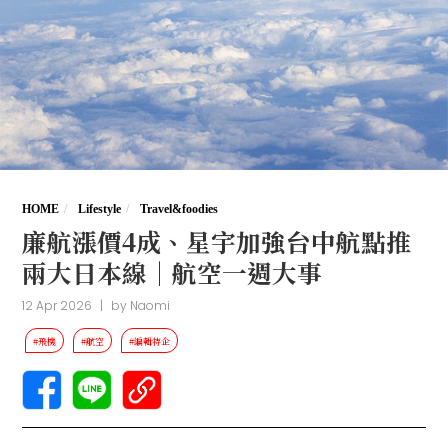
HOME
Lifestyle
Travel&foodies
廉航漲價4成、星宇加強台中航點推
兩大日本線｜航空一週大事
12 Apr 2026
|
by
Naomi
#飛機
#航空
#編輯特企