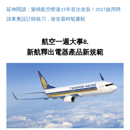
延伸閱讀：樂桃航空睽違15年首次改裝！2027啟用聘
請東奧設計師操刀，搶攻最時髦廉航
航空一週大事8.
新航釋出電器產品新規範