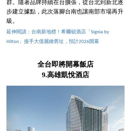
群。隨著品牌持續在台擴張，從台北到新北逐
步建立據點，此次落腳台南也讓南部市場再升
級。
延伸閱讀：台南新地標！希爾頓酒店「Signia by
Hilton」接手大億麗緻舊址，預計2026開幕
全台即將開幕飯店
9.高雄凱悅酒店