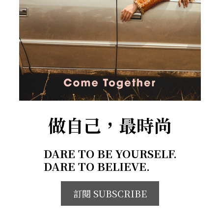
做自己，最時尚
DARE TO BE YOURSELF.
DARE TO BELIEVE.
訂閱 SUBSCRIBE