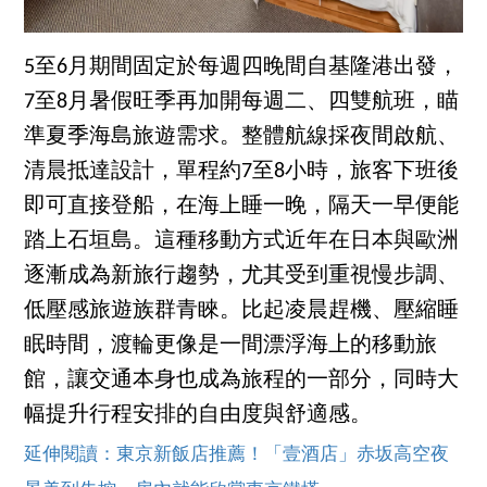
5至6月期間固定於每週四晚間自基隆港出發，
7至8月暑假旺季再加開每週二、四雙航班，瞄
準夏季海島旅遊需求。整體航線採夜間啟航、
清晨抵達設計，單程約7至8小時，旅客下班後
即可直接登船，在海上睡一晚，隔天一早便能
踏上石垣島。這種移動方式近年在日本與歐洲
逐漸成為新旅行趨勢，尤其受到重視慢步調、
低壓感旅遊族群青睞。比起凌晨趕機、壓縮睡
眠時間，渡輪更像是一間漂浮海上的移動旅
館，讓交通本身也成為旅程的一部分，同時大
幅提升行程安排的自由度與舒適感。
延伸閱讀：東京新飯店推薦！「壹酒店」赤坂高空夜