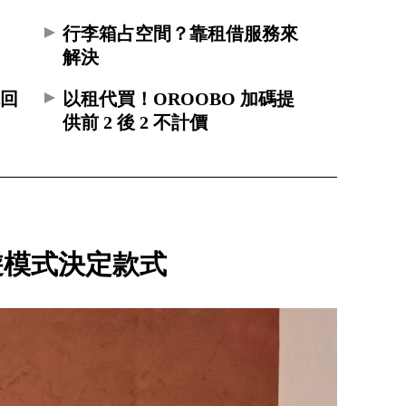
行李箱占空間？靠租借服務來
解決
你回
以租代買！OROOBO 加碼提
供前 2 後 2 不計價
遊模式決定款式