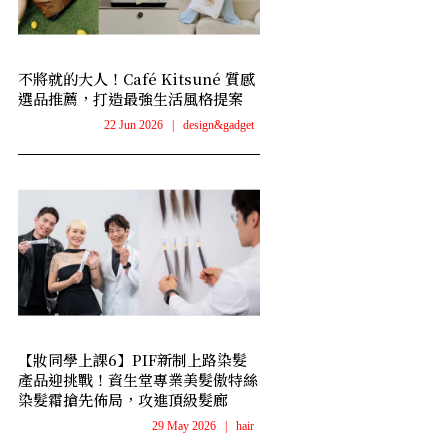
不將就的大人！Café Kitsuné 質感
選品推薦，打造最強生活風格提案
22 Jun 2026
|
design&gadget
【妝同學上課6】PIF新制上路染髮
產品迎挑戰！資生堂專業美髮傲特絲
染髮霜搶先佈局，攻進頂級髮廊
29 May 2026
|
hair