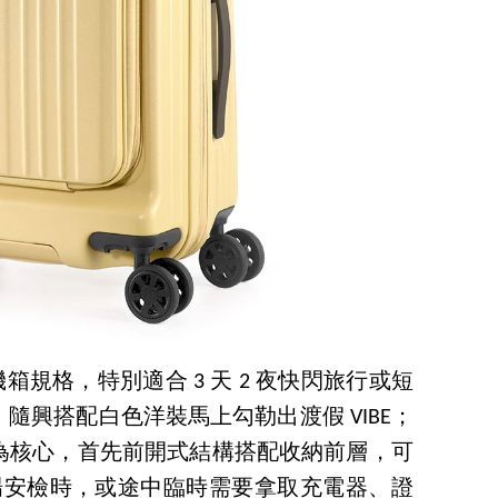
吋登機箱規格，特別適合 3 天 2 夜快閃旅行或短
隨興搭配白色洋裝馬上勾勒出渡假 VIBE；
為核心，首先前開式結構搭配收納前層，可
機場安檢時，或途中臨時需要拿取充電器、證