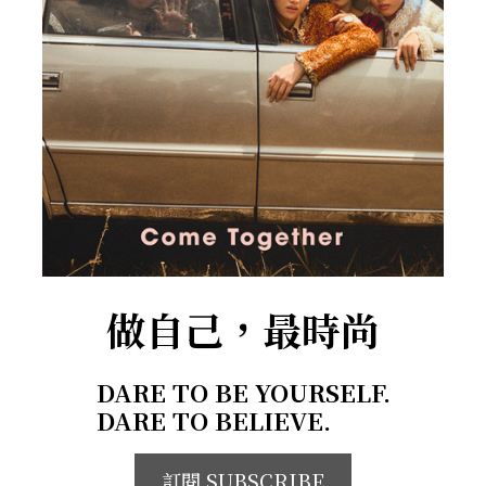
做自己，最時尚
DARE TO BE YOURSELF.
DARE TO BELIEVE.
訂閱 SUBSCRIBE