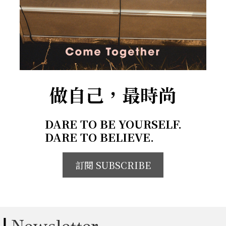
做自己，最時尚
DARE TO BE YOURSELF.
DARE TO BELIEVE.
訂閱 SUBSCRIBE