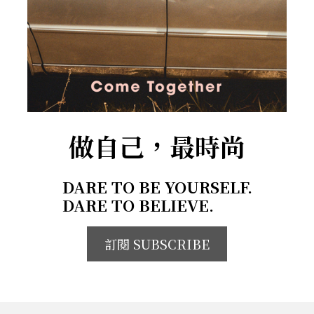
做自己，最時尚
DARE TO BE YOURSELF.
DARE TO BELIEVE.
訂閱 SUBSCRIBE