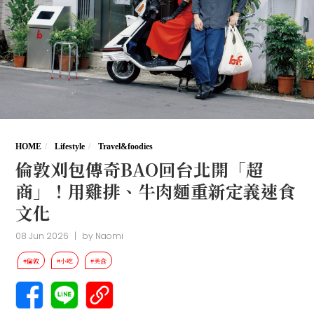
HOME
Lifestyle
Travel&foodies
倫敦刈包傳奇BAO回台北開「超
商」！用雞排、牛肉麵重新定義速食
文化
08 Jun 2026
|
by
Naomi
#倫敦
#小吃
#美食