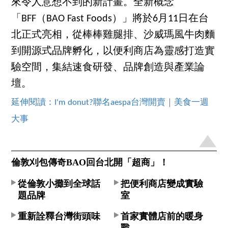
來令人意想不到的新計畫。全新概念
「BFF（BAO Fast Foods）」將於6月11日在台
北正式亮相，從棒棒雞腿排、沙威瑪風牛肉麵
到開源式品牌孵化，以便利商店為靈感打造實
驗空間，集結速食研發、品牌創造與產業論
壇。
延伸閱讀：I'm donut?聯名aespa台灣開賣｜美食一週
大事
倫敦刈包傳奇BAO回台北開「超商」！
從倫敦小攤到全球話
把便利商店變成實驗
題品牌
室
重新詮釋台灣街頭味
首家實體店前的暖身
戰