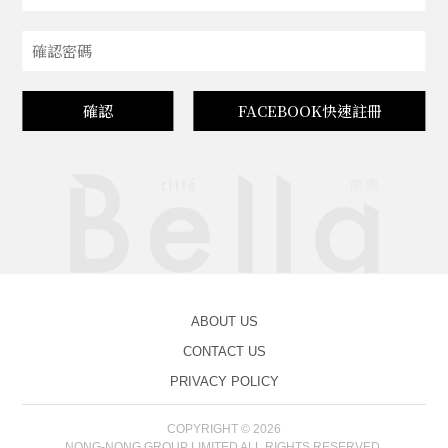
確認
FACEBOOK快速註冊
ABOUT US
CONTACT US
PRIVACY POLICY
COPYRIGHT © 2026
NONG-NONG GROUP LIMITED ALL RIGHTS RESERVED.