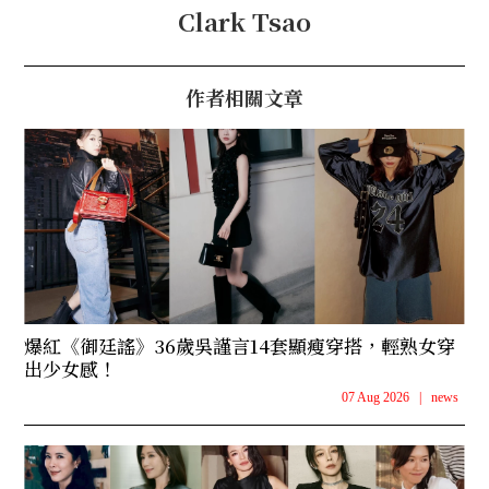
Clark Tsao
作者相關文章
爆紅《御廷謠》36歲吳謹言14套顯瘦穿搭，輕熟女穿
出少女感！
07 Aug 2026
|
news