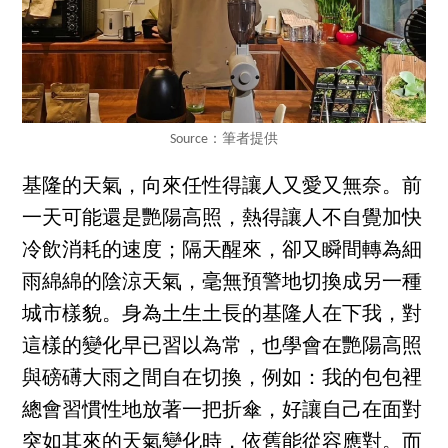
Source：筆者提供
基隆的天氣，向來任性得讓人又愛又無奈。前
一天可能還是艷陽高照，熱得讓人不自覺加快
冷飲消耗的速度；隔天醒來，卻又瞬間轉為細
雨綿綿的陰涼天氣，毫無預警地切換成另一種
城市樣貌。身為土生土長的基隆人在下我，對
這樣的變化早已習以為常，也學會在艷陽高照
與磅礡大雨之間自在切換，例如：我的包包裡
總會習慣性地放著一把折傘，好讓自己在面對
突如其來的天氣變化時，依舊能從容應對。而