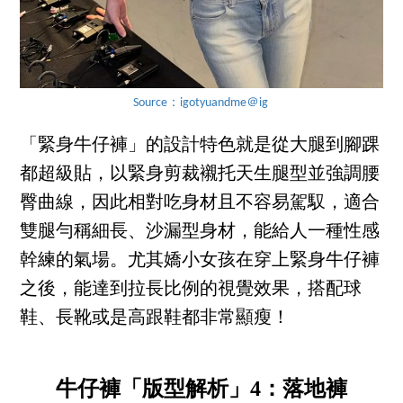
Source：igotyuandme＠ig
「緊身牛仔褲」的設計特色就是從大腿到腳踝
都超級貼，以緊身剪裁襯托天生腿型並強調腰
臀曲線，因此相對吃身材且不容易駕馭，適合
雙腿勻稱細長、沙漏型身材，能給人一種性感
幹練的氣場。尤其嬌小女孩在穿上緊身牛仔褲
之後，能達到拉長比例的視覺效果，搭配球
鞋、長靴或是高跟鞋都非常顯瘦！
牛仔褲「版型解析」4：落地褲