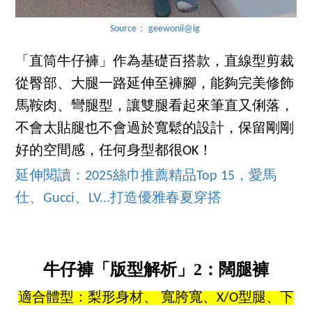
Source： geewonii@ig
「直筒牛仔褲」作為基礎百搭款，直線型剪裁
從臀部、大腿一路延伸至褲腳，能夠完美修飾
馬鞍肉、彎腿型，讓雙腿看起來筆直又俐落，
不會太貼腿也不會過於寬鬆的設計，保留剛剛
好的空間感，任何身型都很OK！
延伸閱讀：2025絲巾推薦精品Top 15，愛馬
仕、Gucci、LV...打造優雅春夏穿搭
牛仔褲「版型解析」2：闊腿褲
適合體型：梨形身材、 寬胯寬、X/O型腿、下