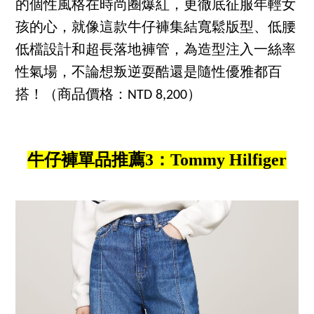
的個性風格在時尚圈爆紅，更徹底征服年輕女
孩的心，就像這款牛仔褲集結寬鬆版型、低腰
低檔設計和超長落地褲管，為造型注入一絲率
性氣場，不論想叛逆耍酷還是隨性優雅都百
搭！（商品價格：NTD 8,200）
牛仔褲單品推薦3：Tommy Hilfiger