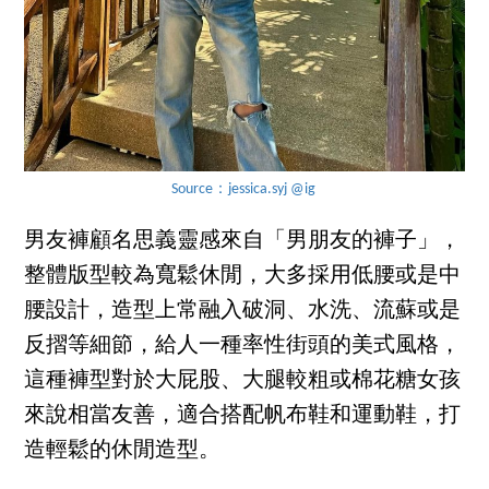
Source：jessica.syj @ig
男友褲顧名思義靈感來自「男朋友的褲子」，
整體版型較為寬鬆休閒，大多採用低腰或是中
腰設計，造型上常融入破洞、水洗、流蘇或是
反摺等細節，給人一種率性街頭的美式風格，
這種褲型對於大屁股、大腿較粗或棉花糖女孩
來說相當友善，適合搭配帆布鞋和運動鞋，打
造輕鬆的休閒造型。