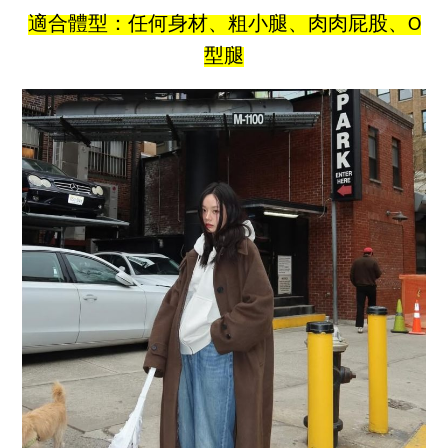
適合體型：任何身材、粗小腿、肉肉屁股、O
型腿