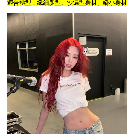
適合體型：纖細腿型、沙漏型身材、嬌小身材