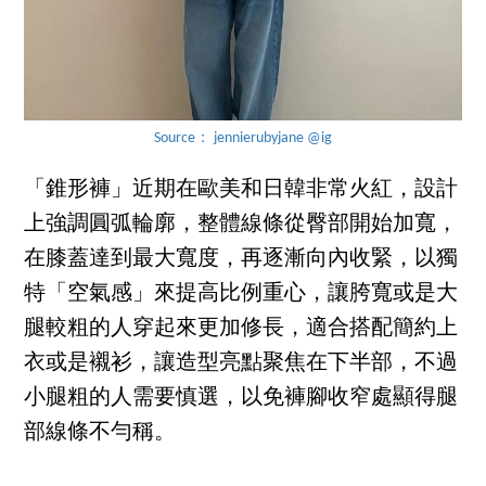
Source： jennierubyjane @ig
「錐形褲」近期在歐美和日韓非常火紅，設計
上強調圓弧輪廓，整體線條從臀部開始加寬，
在膝蓋達到最大寬度，再逐漸向內收緊，以獨
特「空氣感」來提高比例重心，讓胯寬或是大
腿較粗的人穿起來更加修長，適合搭配簡約上
衣或是襯衫，讓造型亮點聚焦在下半部，不過
小腿粗的人需要慎選，以免褲腳收窄處顯得腿
部線條不勻稱。