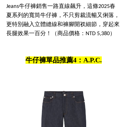
Jeans牛仔褲銷售一路直線飆升，這條2025春
夏系列的寬筒牛仔褲，不只剪裁流暢又俐落，
更特別融入立體縫線和褲腳開衩細節，穿起來
長腿效果一百分！（商品價格：NTD 5,380）
牛仔褲單品推薦4：A.P.C.