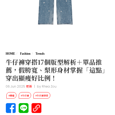
HOME
Fashion
Trends
牛仔褲穿搭17個版型解析＋單品推
薦，假胯寬、梨形身材掌握「這點」
穿出顯瘦好比例！
06 Jun 2025
更新
|
by
Rhea Zou
#顯瘦
#牛仔褲
#牛仔褲穿搭