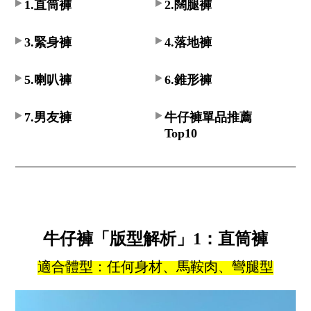
1.直筒褲
2.闊腿褲
3.緊身褲
4.落地褲
5.喇叭褲
6.錐形褲
7.男友褲
牛仔褲單品推薦
Top10
牛仔褲「版型解析」1：直筒褲
適合體型：任何身材、馬鞍肉、彎腿型