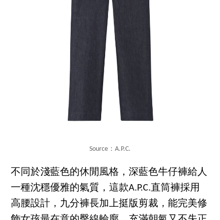
Source：A.P.C.
不同於淺藍色的休閒風格，深藍色牛仔褲給人
一種沈穩優雅的氣質，這款A.P.C.直筒褲採用
高腰設計，九分褲長加上挺版剪裁，能完美修
飾女孩最在意的臀線輪廓，充滿朝氣又不失正