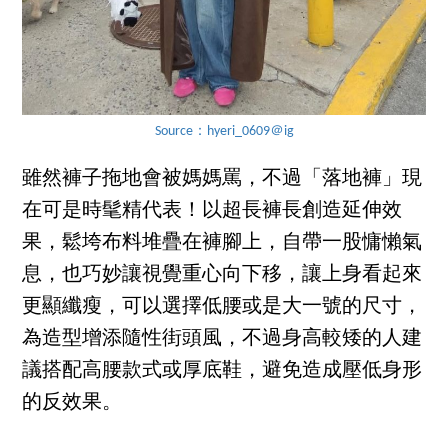
Source：hyeri_0609＠ig
雖然褲子拖地會被媽媽罵，不過「落地褲」現
在可是時髦精代表！以超長褲長創造延伸效
果，鬆垮布料堆疊在褲腳上，自帶一股慵懶氣
息，也巧妙讓視覺重心向下移，讓上身看起來
更顯纖瘦，可以選擇低腰或是大一號的尺寸，
為造型增添隨性街頭風，不過身高較矮的人建
議搭配高腰款式或厚底鞋，避免造成壓低身形
的反效果。