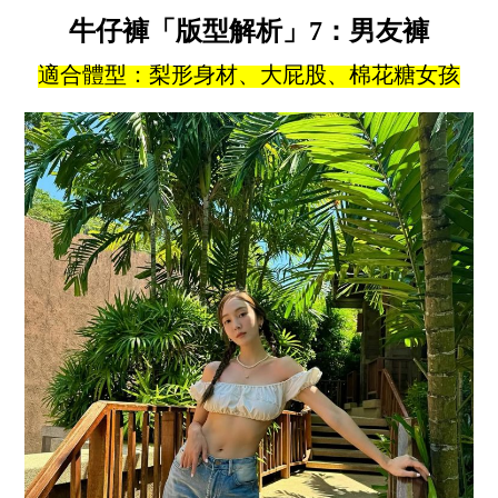
牛仔褲「版型解析」7：男友褲
適合體型：梨形身材、大屁股、棉花糖女孩