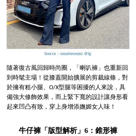
Source：vousmevoyez ＠ig
隨著復古風回歸時尚圈，「喇叭褲」也重新回
到時髦主場！從膝蓋開始擴展的剪裁線條，對
於擁有粗小腿、O/X型腿等困擾的人來說，具
備強大修飾效果，而上緊下寬的設計讓身形看
起來凹凸有致，穿上身增添嫵媚女人味！
牛仔褲「版型解析」6：錐形褲