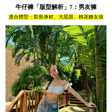
牛仔褲「版型解析」7：男友褲
適合體型：梨形身材、大屁股、棉花糖女孩