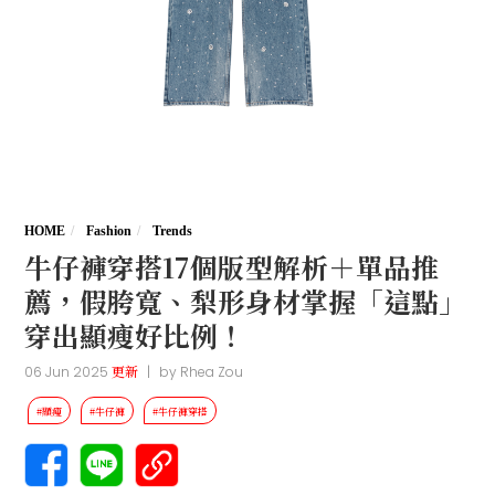
HOME
Fashion
Trends
牛仔褲穿搭17個版型解析＋單品推
薦，假胯寬、梨形身材掌握「這點」
穿出顯瘦好比例！
06 Jun 2025
更新
|
by
Rhea Zou
#顯瘦
#牛仔褲
#牛仔褲穿搭