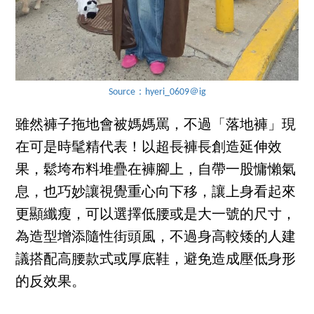
Source：hyeri_0609＠ig
雖然褲子拖地會被媽媽罵，不過「落地褲」現
在可是時髦精代表！以超長褲長創造延伸效
果，鬆垮布料堆疊在褲腳上，自帶一股慵懶氣
息，也巧妙讓視覺重心向下移，讓上身看起來
更顯纖瘦，可以選擇低腰或是大一號的尺寸，
為造型增添隨性街頭風，不過身高較矮的人建
議搭配高腰款式或厚底鞋，避免造成壓低身形
的反效果。