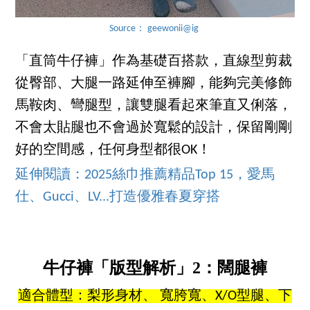
Source： geewonii@ig
「直筒牛仔褲」作為基礎百搭款，直線型剪裁
從臀部、大腿一路延伸至褲腳，能夠完美修飾
馬鞍肉、彎腿型，讓雙腿看起來筆直又俐落，
不會太貼腿也不會過於寬鬆的設計，保留剛剛
好的空間感，任何身型都很OK！
延伸閱讀：2025絲巾推薦精品Top 15，愛馬
仕、Gucci、LV...打造優雅春夏穿搭
牛仔褲「版型解析」2：闊腿褲
適合體型：梨形身材、 寬胯寬、X/O型腿、下