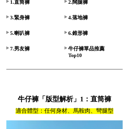
1.直筒褲
2.闊腿褲
3.緊身褲
4.落地褲
5.喇叭褲
6.錐形褲
7.男友褲
牛仔褲單品推薦
Top10
牛仔褲「版型解析」1：直筒褲
適合體型：任何身材、馬鞍肉、彎腿型