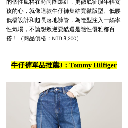
的個性風格在時尚圈爆紅，更徹底征服年輕女
孩的心，就像這款牛仔褲集結寬鬆版型、低腰
低檔設計和超長落地褲管，為造型注入一絲率
性氣場，不論想叛逆耍酷還是隨性優雅都百
搭！（商品價格：NTD 8,200）
牛仔褲單品推薦3：Tommy Hilfiger