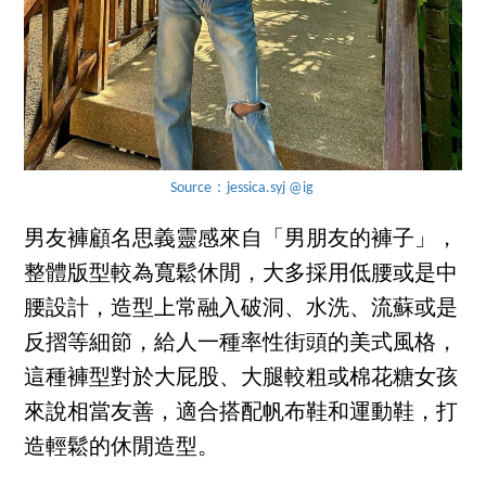
Source：jessica.syj @ig
男友褲顧名思義靈感來自「男朋友的褲子」，
整體版型較為寬鬆休閒，大多採用低腰或是中
腰設計，造型上常融入破洞、水洗、流蘇或是
反摺等細節，給人一種率性街頭的美式風格，
這種褲型對於大屁股、大腿較粗或棉花糖女孩
來說相當友善，適合搭配帆布鞋和運動鞋，打
造輕鬆的休閒造型。