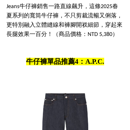
Jeans牛仔褲銷售一路直線飆升，這條2025春
夏系列的寬筒牛仔褲，不只剪裁流暢又俐落，
更特別融入立體縫線和褲腳開衩細節，穿起來
長腿效果一百分！（商品價格：NTD 5,380）
牛仔褲單品推薦4：A.P.C.