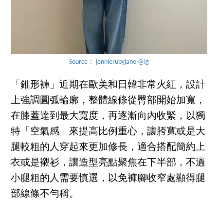
Source： jennierubyjane @ig
「錐形褲」近期在歐美和日韓非常火紅，設計
上強調圓弧輪廓，整體線條從臀部開始加寬，
在膝蓋達到最大寬度，再逐漸向內收緊，以獨
特「空氣感」來提高比例重心，讓胯寬或是大
腿較粗的人穿起來更加修長，適合搭配簡約上
衣或是襯衫，讓造型亮點聚焦在下半部，不過
小腿粗的人需要慎選，以免褲腳收窄處顯得腿
部線條不勻稱。