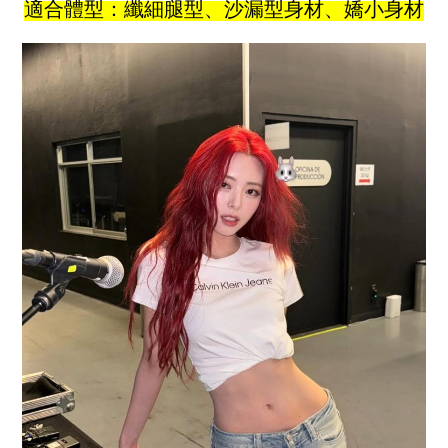
適合體型：纖細腿型、沙漏型身材、嬌小身材