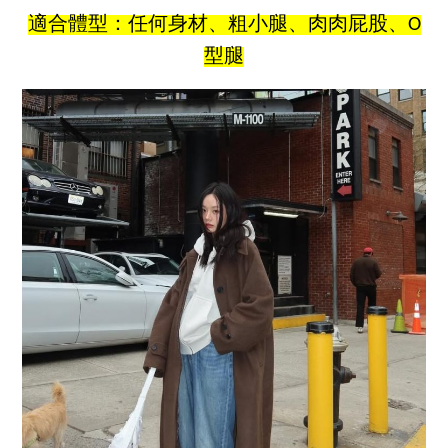
適合體型：任何身材、粗小腿、肉肉屁股、O
型腿