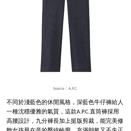
Source：A.P.C.
不同於淺藍色的休閒風格，深藍色牛仔褲給人
一種沈穩優雅的氣質，這款A.P.C.直筒褲採用
高腰設計，九分褲長加上挺版剪裁，能完美修
飾女孩最在意的臀線輪廓，充滿朝氣又不失正