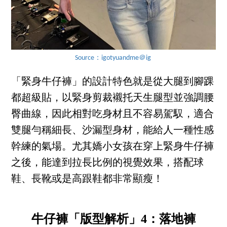
Source：igotyuandme＠ig
「緊身牛仔褲」的設計特色就是從大腿到腳踝
都超級貼，以緊身剪裁襯托天生腿型並強調腰
臀曲線，因此相對吃身材且不容易駕馭，適合
雙腿勻稱細長、沙漏型身材，能給人一種性感
幹練的氣場。尤其嬌小女孩在穿上緊身牛仔褲
之後，能達到拉長比例的視覺效果，搭配球
鞋、長靴或是高跟鞋都非常顯瘦！
牛仔褲「版型解析」4：落地褲