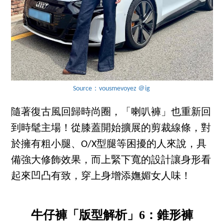
Source：vousmevoyez ＠ig
隨著復古風回歸時尚圈，「喇叭褲」也重新回
到時髦主場！從膝蓋開始擴展的剪裁線條，對
於擁有粗小腿、O/X型腿等困擾的人來說，具
備強大修飾效果，而上緊下寬的設計讓身形看
起來凹凸有致，穿上身增添嫵媚女人味！
牛仔褲「版型解析」6：錐形褲