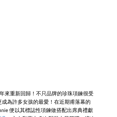
 的熱潮在近年來重新回歸！不只品牌的珍珠項鍊很受
更成為許多女孩的最愛！在近期甫落幕的
員 Jennie 便以其標誌性項鍊做搭配出席典禮獻