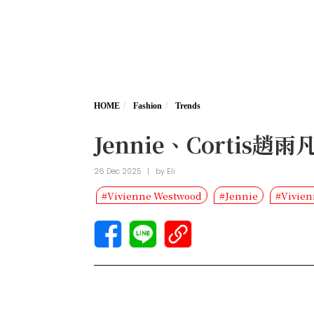
HOME
Fashion
Trends
Jennie、Cortis趙
26 Dec 2025
|
by
Eli
#Vivienne Westwood
#Jennie
#Vivie