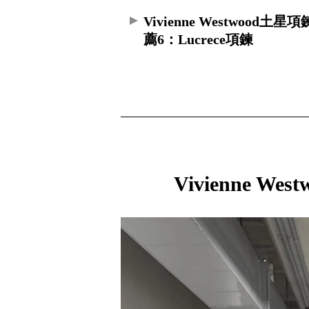
Vivienne Westwood土星
薦6：Lucrece項鍊
Vivienne 