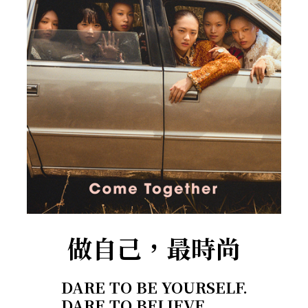
做自己，最時尚
DARE TO BE YOURSELF.
DARE TO BELIEVE.