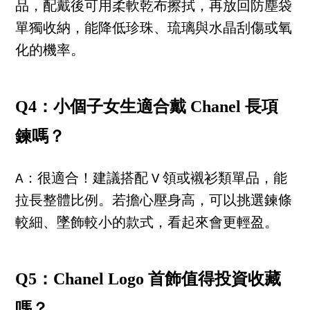
品，配戴後可用柔軟乾布擦拭，再放回防塵袋
單獨收納，能降低珍珠、琉璃與水晶刮傷或氧
化的機率。
Q4：小個子女生適合戴 Chanel 長項
鍊嗎？
A：很適合！建議搭配 V 領或襯衫類單品，能
拉長整體比例。若擔心壓身高，可以挑選鍊條
較細、墜飾較小的款式，看起來會更輕盈。
Q5：Chanel Logo 首飾值得投資收藏
嗎？