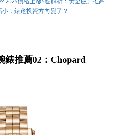
x 2025價格上漲5點解析：黃金飆升推高
幅小，錶迷投資方向變了？
錶推薦02：Chopard