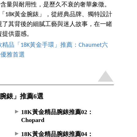
金含量與耐用性，是歷久不衰的奢華象徵。
「18K黃金腕錶」，從經典品牌、獨特設計
現了其背後的細膩工藝與迷人故事，在一睹
資提供靈感。
精品「18K黃金手環」推薦：Chaumet六
A優雅首選
品腕錶」推薦6選
18K黃金精品腕錶推薦02：
Chopard
18K黃金精品腕錶推薦04：