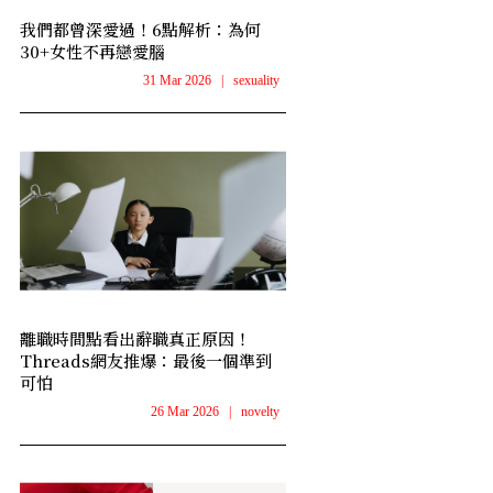
我們都曾深愛過！6點解析：為何
30+女性不再戀愛腦
31 Mar 2026
|
sexuality
離職時間點看出辭職真正原因！
Threads網友推爆：最後一個準到
可怕
26 Mar 2026
|
novelty