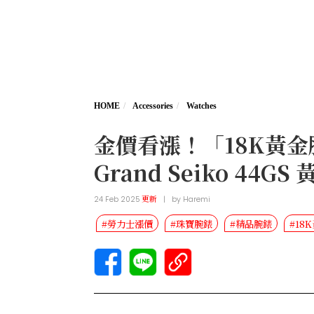
HOME
Accessories
Watches
金價看漲！「18K黃金腕錶
Grand Seiko 4
24 Feb 2025
更新
|
by
Haremi
#勞力士漲價
#珠寶腕錶
#精品腕錶
#18