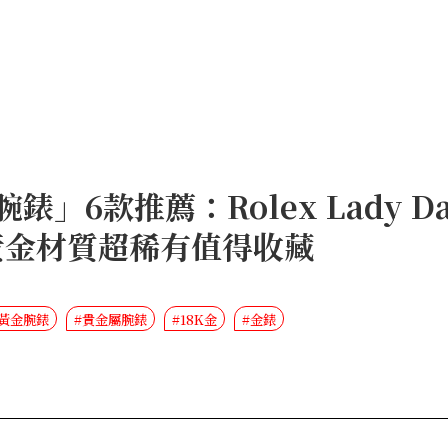
」6款推薦：Rolex Lady Da
4GS 黃金材質超稀有值得收藏
K黃金腕錶
#貴金屬腕錶
#18K金
#金錶