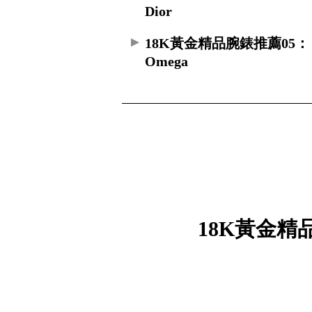
Dior
18K黃金精品腕錶推薦05：
Omega
18K黃金精品