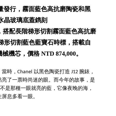
錶，限量發行，霧面藍色高抗磨陶瓷和黑
水晶玻璃底蓋鐫刻
on」字樣，搭配長階梯形切割霧面藍色高抗磨
階梯形切割藍色藍寶石時標，搭載自
鍊機械機芯，價格 NTD 874,000。
，Chanel 以黑色陶瓷打造 J12 腕錶，
，點亮了一票時尚迷的眼。而今年的故事，是
leu 不是那種一眼就亮的藍，它像夜晚的海，
住屏息多看一眼。