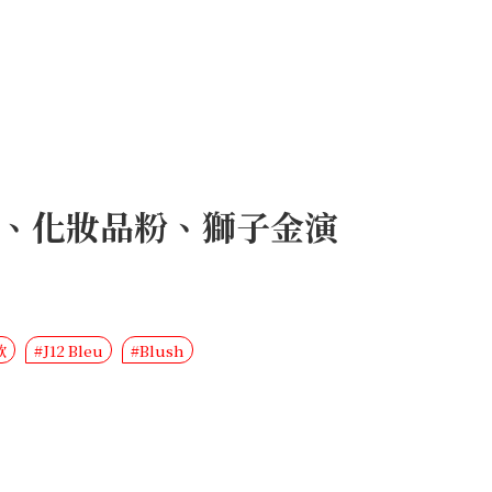
兒藍、化妝品粉、獅子金演
款
#J12 Bleu
#Blush