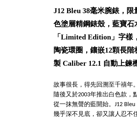
J12 Bleu 38毫米腕
色塗層精鋼錶殼，藍寶石
「Limited Editi
陶瓷環圈，鑲嵌12顆長
製 Caliber 12.1 自動上
故事很長，得先回溯至千禧年。當時
隨後又於2003年推出白色款
從一抹無聲的藍開始。J12 B
幾乎深不見底，卻又讓人忍不