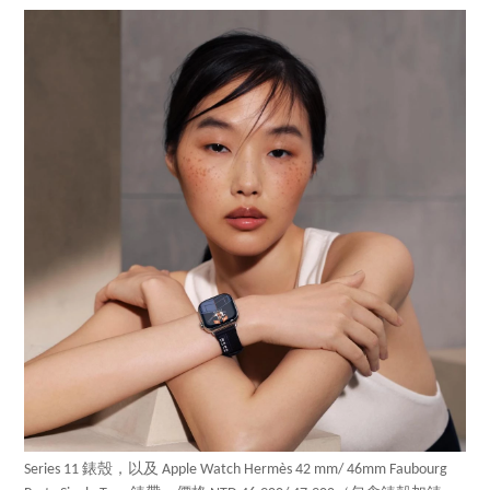
Series 11 錶殼，以及 Apple Watch Hermès 42 mm/ 46mm Faubourg