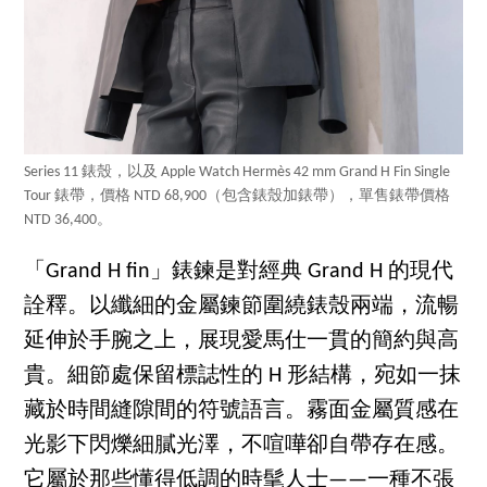
Series 11 錶殼，以及 Apple Watch Hermès 42 mm Grand H Fin Single
Tour 錶帶，價格 NTD 68,900（包含錶殼加錶帶），單售錶帶價格
NTD 36,400。
「Grand H fin」錶鍊是對經典 Grand H 的現代
詮釋。以纖細的金屬鍊節圍繞錶殼兩端，流暢
延伸於手腕之上，展現愛馬仕一貫的簡約與高
貴。細節處保留標誌性的 H 形結構，宛如一抹
藏於時間縫隙間的符號語言。霧面金屬質感在
光影下閃爍細膩光澤，不喧嘩卻自帶存在感。
它屬於那些懂得低調的時髦人士——一種不張