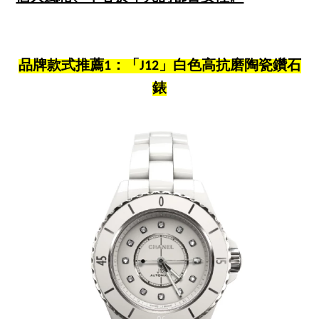
品牌款式推薦1：「J12」白色高抗磨陶瓷鑽石
錶