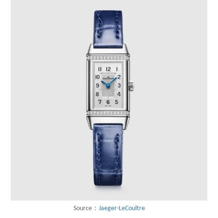
Source：
Jaeger-LeCoultre