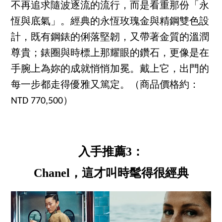
不再追求隨波逐流的流行，而是看重那份「永
恆與底氣」。經典的永恆玫瑰金與精鋼雙色設
計，既有鋼錶的俐落堅韌，又帶著金質的溫潤
尊貴；錶圈與時標上那耀眼的鑽石，更像是在
手腕上為妳的成就悄悄加冕。戴上它，出門的
每一步都走得優雅又篤定。（商品價格約：
NTD 770,500）
入手推薦3：
Chanel，這才叫時髦得很經典