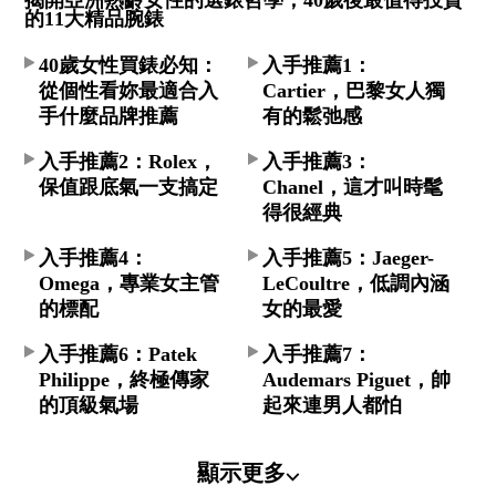
的11大精品腕錶
40歲女性買錶必知：
入手推薦1：
從個性看妳最適合入
Cartier，巴黎女人獨
手什麼品牌推薦
有的鬆弛感
入手推薦2：Rolex，
入手推薦3：
保值跟底氣一支搞定
Chanel，這才叫時髦
得很經典
入手推薦4：
入手推薦5：Jaeger-
Omega，專業女主管
LeCoultre，低調內涵
的標配
女的最愛
入手推薦6：Patek
入手推薦7：
Philippe，終極傳家
Audemars Piguet，帥
的頂級氣場
起來連男人都怕
顯示更多⌵