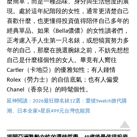
麼簡單，而是一種品味、身分與生活態度的展
現。處於這年紀階段的女性，通常更清楚自己
喜歡什麼，也更懂得投資值得陪伴自己多年的
經典單品。如果《Bella儂儂》的女性讀者們，
正考慮入手人生第一只名錶，或想犒賞努力多
年的自己，那麼在挑選腕錶之前，不妨先想想
自己是什麼樣個性的女人。畢竟有人嚮往
Cartier（卡地亞）的優雅知性；有人鍾情
Rolex（勞力士）的自信底氣；也有人偏愛
Chanel（香奈兒）的時髦個性。
延伸閱讀：2026最狂聯名錶12選：愛彼Swatch掀代購
潮、日本全家×星辰499元台灣也能買
揭開亞洲熟齡女性的選錶哲學，40歲後最值得投資