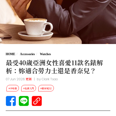
HOME
Accessories
Watches
最受40歲亞洲女性喜愛11款名錶解
析：妳適合勞力士還是香奈兒？
07 Jun 2026
更新
|
by
Clark Tsao
#卡地亞
#名錶入門
#香奈兒J12