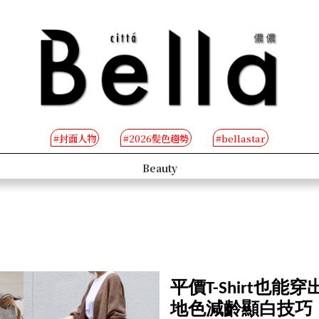
#封面人物
#2026髮色趨勢
#bellastar
s
Beauty
平價T-Shirt也
地色減齡顯白技巧