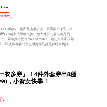
ookbook
#大地色
rt Casual路線，也不是走極多女生喜愛的Muji風，相
m仍得到9.5萬名追蹤者支持。她大部份的服裝都是從
牌購入，同時擅於實行mix and match，她的穿搭不但帶
果，即使推著嬰兒車也感覺得到她是個時尚媽媽。
「一衣多穿」！4件外套穿出8種
90，小資女快學！
價