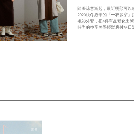
隨著涼意漸起，最近明顯可以
2020秋冬必學的「一衣多穿
襯衫外套，把4件單品變化出
時尚的換季美學輕鬆應付冬日