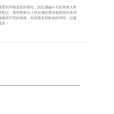
感受到早晚溫差的變化，因此儂編今天想來教大家
」搭配法，運用都會OL上班必備的雙排釦西裝外套與
8種截然不同的風格，在因應多變氣候的同時，以最
溫差！