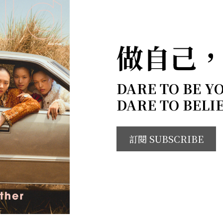
做自己
DARE TO BE Y
DARE TO BELI
訂閱 SUBSCRIBE