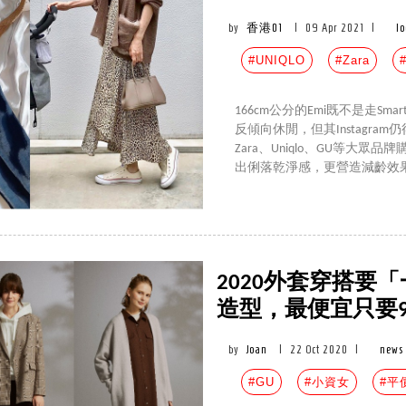
by
香港01
|
09 Apr 2021
|
l
#UNIQLO
#Zara
166cm公分的Emi既不是走Sma
反傾向休閒，但其Instagra
Zara、Uniqlo、GU等大眾品
出俐落乾淨感，更營造減齡效
2020外套穿搭要
造型，最便宜只要9
by
Joan
|
22 Oct 2020
|
news
#GU
#小資女
#平