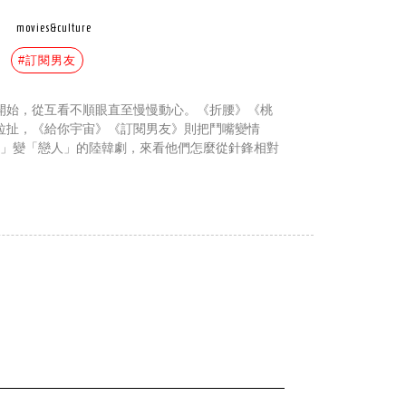
movies&culture
#訂閱男友
開始，從互看不順眼直至慢慢動心。《折腰》《桃
拉扯，《給你宇宙》《訂閱男友》則把鬥嘴變情
頭」變「戀人」的陸韓劇，來看他們怎麼從針鋒相對