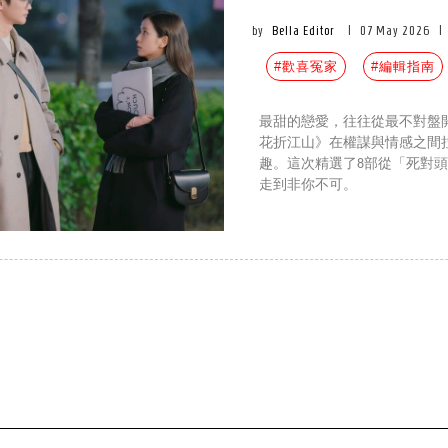
by
Bella Editor
|
07 May 2026
|
#歡喜冤家
#編輯指南
最甜的戀愛，往往從最不對盤
花折江山》在權謀與情感之間
趣。這次精選了8部從「死對
走到非你不可。