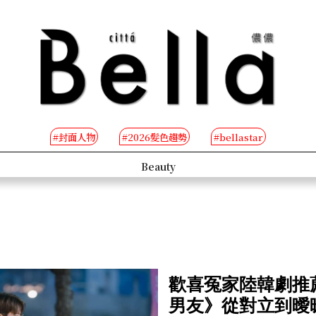
#封面人物
#2026髮色趨勢
#bellastar
s
Beauty
歡喜冤家陸韓劇推
男友》從對立到曖