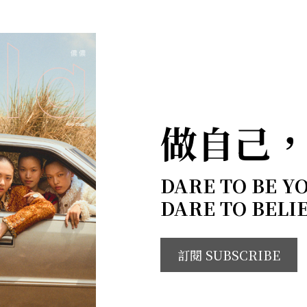
做自己
DARE TO BE Y
DARE TO BELI
訂閱 SUBSCRIBE