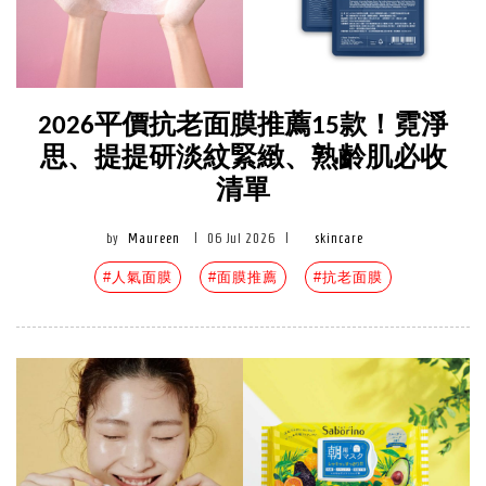
2026平價抗老面膜推薦15款！霓淨
思、提提研淡紋緊緻、熟齡肌必收
清單
by
Maureen
|
06 Jul 2026
|
skincare
#人氣面膜
#面膜推薦
#抗老面膜