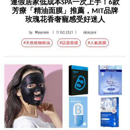
連假居家低成本SPA一次上手！6款
芳療「精油面膜」推薦，MIT品牌
玫瑰花香奢寵感受好迷人
by
Maureen
|
11 Oct 2021
|
skincare
#天然植物精油
#話題面膜
#人氣面膜