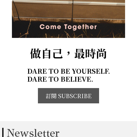
做自己，最時尚
DARE TO BE YOURSELF.
DARE TO BELIEVE.
訂閱 SUBSCRIBE
Newsletter