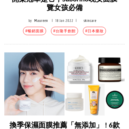
覽女孩必備
by
Maureen
|
18 Jan 2022
|
skincare
#暢銷面膜
#台隆手創館
#日本藥妝
換季保濕面膜推薦「無添加」 ! 6款