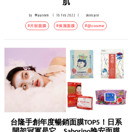
肌
by
Maureen
|
16 Feb 2022
|
skincare
#片狀面膜
#保濕面膜
#@cosme
台隆手創年度暢銷面膜TOP5！日系
開架冠軍是它，Saborino晚安面膜