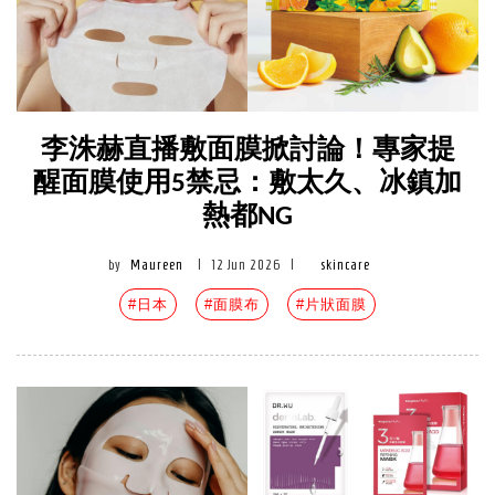
李洙赫直播敷面膜掀討論！專家提
醒面膜使用5禁忌：敷太久、冰鎮加
熱都NG
by
Maureen
|
12 Jun 2026
|
skincare
#日本
#面膜布
#片狀面膜