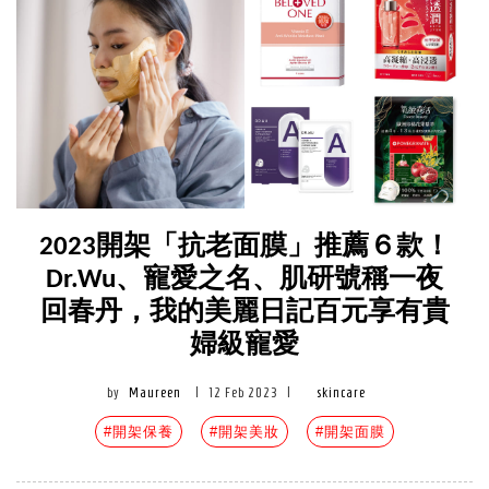
2023開架「抗老面膜」推薦６款！
Dr.Wu、寵愛之名、肌研號稱一夜
回春丹，我的美麗日記百元享有貴
婦級寵愛
by
Maureen
|
12 Feb 2023
|
skincare
#開架保養
#開架美妝
#開架面膜