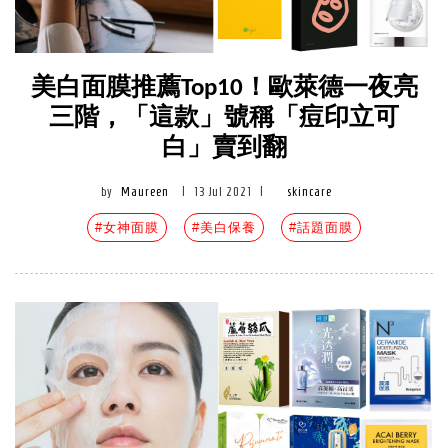
美白面膜推薦Top10！歐萊德一夜亮
三階，「這款」號稱「痘印立可
白」賣到翻
by
Maureen
|
13 Jul 2021
|
skincare
#女神面膜
#美白保養
#話題面膜