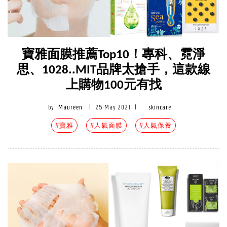
寶雅面膜推薦Top10！專科、霓淨
思、1028..MIT品牌太搶手，這款線
上購物100元有找
by
Maureen
|
25 May 2021
|
skincare
#寶雅
#人氣面膜
#人氣保養