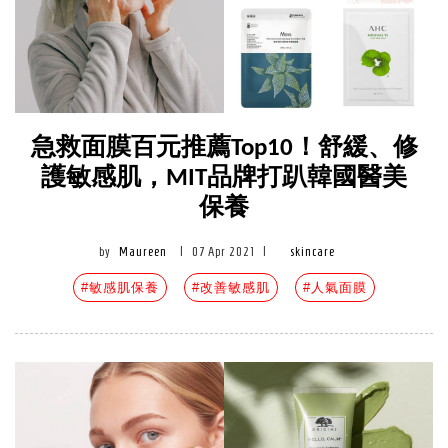
急救面膜百元推薦Top10！舒緩、修
護敏感肌，MIT品牌打趴韓國醫美
保養
by
Maureen
|
07 Apr 2021
|
skincare
#敏感肌保養
#改善敏感肌
#人氣面膜