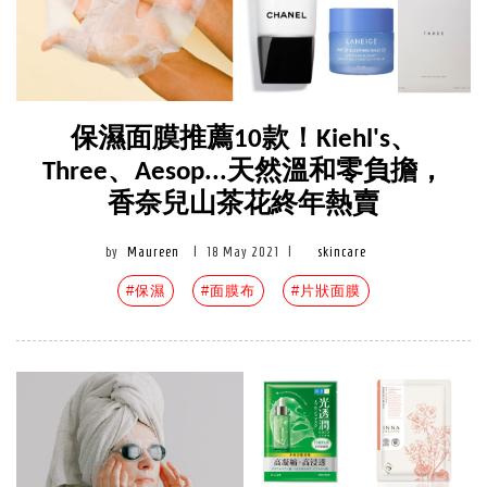
保濕面膜推薦10款！Kiehl's、
Three、Aesop...天然溫和零負擔，
香奈兒山茶花終年熱賣
by
Maureen
|
18 May 2021
|
skincare
#保濕
#面膜布
#片狀面膜