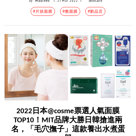
by
Maureen
|
21 Mar 2022
|
skincare
#片狀面膜
#敷面膜
#劉品言
2022日本@cosme票選人氣面膜
TOP10！MIT品牌大勝日韓搶進兩
名，「毛穴撫子」這款養出水煮蛋