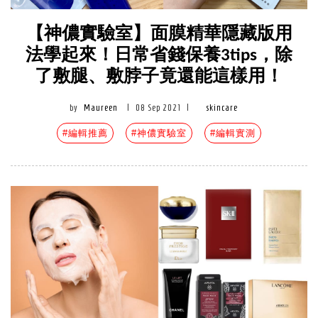
【神儂實驗室】面膜精華隱藏版用
法學起來！日常省錢保養3tips，除
了敷腿、敷脖子竟還能這樣用！
by
Maureen
|
08 Sep 2021
|
skincare
#編輯推薦
#神儂實驗室
#編輯實測