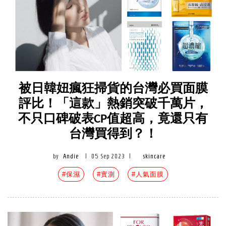
被日韓妞瘋狂掃貨的台灣必買面膜
評比！「這款」熱銷突破千萬片，
不只口碑破表CP值超高，竟還只有
台灣買得到？！
by
Andie
|
05 Sep 2023
|
skincare
#保濕
#實測
#人氣面膜