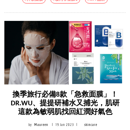
換季旅行必備8款「急救面膜」！
DR.WU、提提研補水又捕光，肌研
這款為敏弱肌找回紅潤好氣色
by
Maureen
|
19 Jan 2023
|
skincare