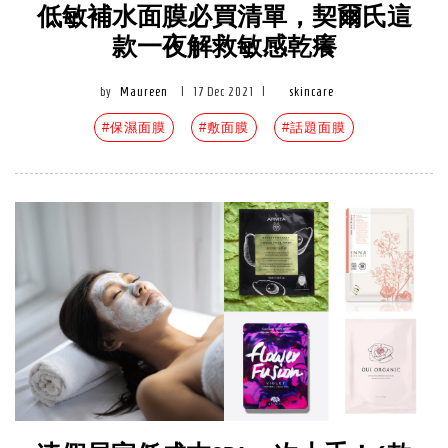
低敏補水面膜必買清單，契爾氏這
款一夜解救敏感乾癢
by
Maureen
|
17 Dec 2021
|
skincare
#保濕面膜
#敷面膜
#話題面膜