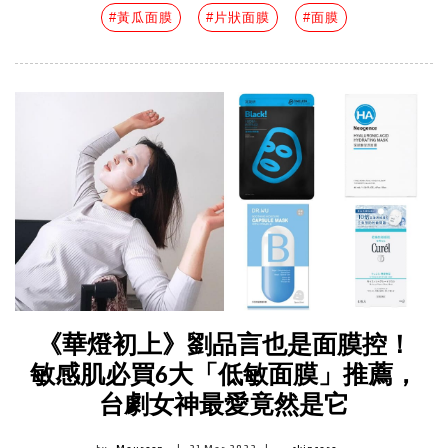
#黃瓜面膜
#片狀面膜
#面膜
《華燈初上》劉品言也是面膜控！
敏感肌必買6大「低敏面膜」推薦，
台劇女神最愛竟然是它