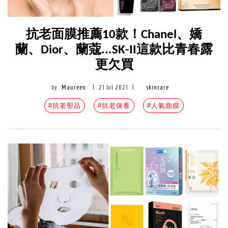
抗老面膜推薦10款！Chanel、嬌
蘭、Dior、蘭蔻...SK-II這款比青春露
更欠買
by
Maureen
|
21 Jul 2021
|
skincare
#抗老聖品
#抗老保養
#人氣面膜