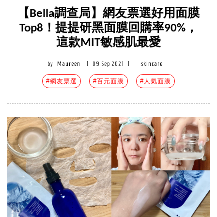
【Bella調查局】網友票選好用面膜
Top8！提提研黑面膜回購率90%，
這款MIT敏感肌最愛
by
Maureen
|
09 Sep 2021
|
skincare
#網友票選
#百元面膜
#人氣面膜