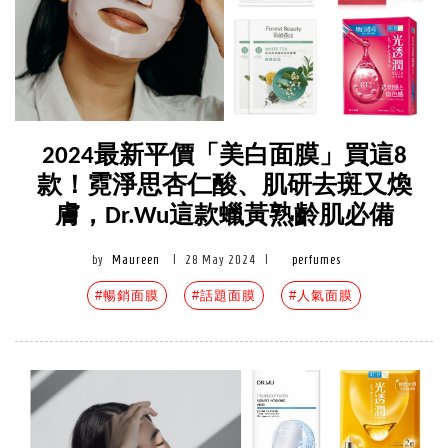
2024最新平價「美白面膜」買這8
款！霓淨思杏仁酸、肌研去斑又煥
膚，Dr.Wu這款蠟黃熟齡肌必備
by
Maureen
|
28 May 2024
|
perfumes
#暢銷面膜
#話題面膜
#人氣面膜