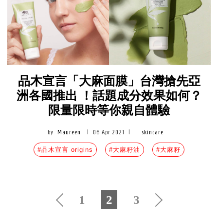
品木宣言「大麻面膜」台灣搶先亞
洲各國推出 ！話題成分效果如何？
限量限時等你親自體驗
by
Maureen
|
06 Apr 2021
|
skincare
#品木宣言 origins
#大麻籽油
#大麻籽
1
2
3