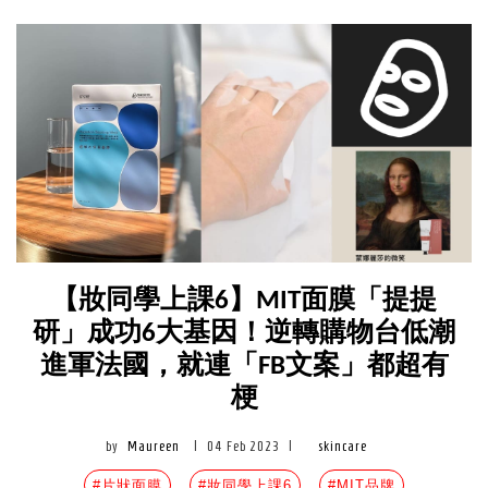
【妝同學上課6】MIT面膜「提提
研」成功6大基因！逆轉購物台低潮
進軍法國，就連「FB文案」都超有
梗
by
Maureen
|
04 Feb 2023
|
skincare
#片狀面膜
#妝同學上課6
#MIT品牌