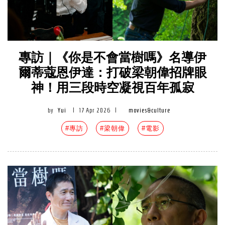
專訪｜《你是不會當樹嗎》名導伊
爾蒂蔻恩伊達：打破梁朝偉招牌眼
神！用三段時空凝視百年孤寂
by
Yui
|
17 Apr 2026
|
movies&culture
#專訪
#梁朝偉
#電影