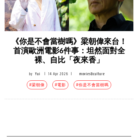
《你是不會當樹嗎》梁朝偉來台！
首演歐洲電影6件事：坦然面對全
裸、自比「夜來香」
by
Yui
|
14 Apr 2026
|
movies&culture
#梁朝偉
#電影
#你是不會當樹嗎