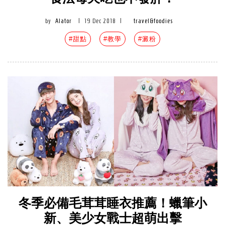
by
Alator
|
19 Dec 2018
|
travel&foodies
#甜點
#教學
#澱粉
冬季必備毛茸茸睡衣推薦！蠟筆小
新、美少女戰士超萌出擊