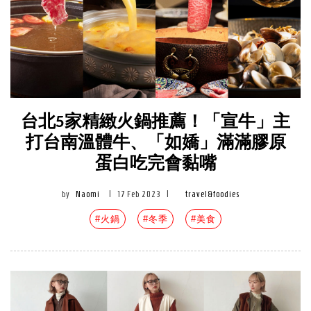
台北5家精緻火鍋推薦！「宣牛」主
打台南溫體牛、「如嬌」滿滿膠原
蛋白吃完會黏嘴
by
Naomi
|
17 Feb 2023
|
travel&foodies
#火鍋
#冬季
#美食