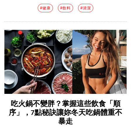
#健康
#飲料
#清潔
吃火鍋不變胖？掌握這些飲食「順
序」，7點秘訣讓妳冬天吃鍋體重不
暴走