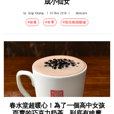
成小仙女
by
Gigi Chang
|
07 Nov 2018
|
skincare
#保養
#冬季
#我光棍我驕傲
春水堂超暖心！為了一個高中女孩
而賣的巧克力奶茶，到底有啥魔