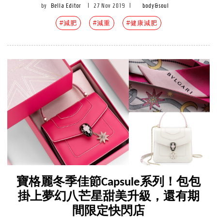
by
Bella Editor
|
27 Nov 2019
|
body&soul
#減肥
#減重
#健康減肥
寶格麗冬季佳節Capsule系列！包包
掛上夢幻八芒星甜美升級，還有期
間限定快閃店