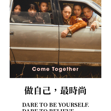
做自己，最時尚
DARE TO BE YOURSELF.
DARE TO BELIEVE.