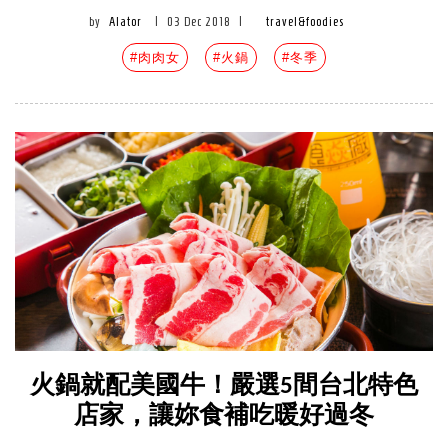
by
Alator
|
03 Dec 2018
|
travel&foodies
#肉肉女
#火鍋
#冬季
火鍋就配美國牛！嚴選5間台北特色
店家，讓妳食補吃暖好過冬