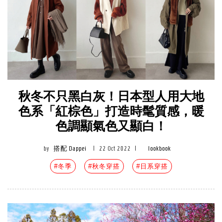
秋冬不只黑白灰！日本型人用大地
色系「紅棕色」打造時髦質感，暖
色調顯氣色又顯白！
by
搭配 Dappei
|
22 Oct 2022
|
lookbook
#冬季
#秋冬穿搭
#日系穿搭