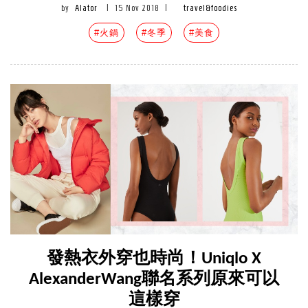
by
Alator
|
15 Nov 2018
|
travel&foodies
#火鍋
#冬季
#美食
發熱衣外穿也時尚！Uniqlo X
AlexanderWang聯名系列原來可以
這樣穿