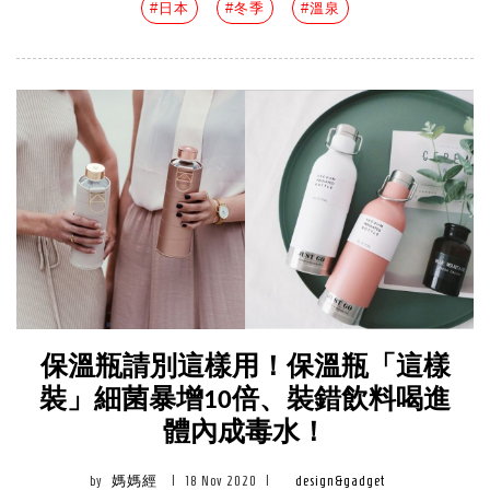
#日本
#冬季
#溫泉
保溫瓶請別這樣用！保溫瓶「這樣
裝」細菌暴增10倍、裝錯飲料喝進
體內成毒水！
by
媽媽經
|
18 Nov 2020
|
design&gadget