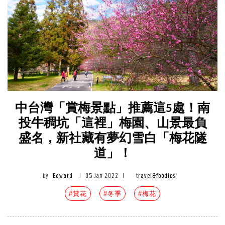
中台灣「賞梅景點」推薦這5處！南
投牛稠坑「這裡」梅園、山景最負
盛名，新社藏有夢幻雪白「梅花隧
道」！
by
Edward
|
05 Jan 2022
|
travel&foodies
#賞花
#冬季
#梅花