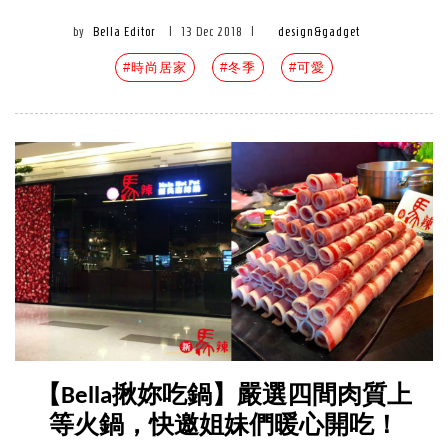
by
Bella Editor
|
13 Dec 2018
|
design&gadget
#時尚居家
#冬季
#可愛
【Bella揪妳吃鍋】嚴選四間肉質上
等火鍋，快邀姐妹們暖心開吃！