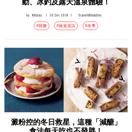
動、冰釣及露天溫泉體驗！
by
KKday
|
30 Dec 2018
|
travel&foodies
#韓國
#旅遊資訊
#冬季
澱粉控的冬日救星，這種「減醣」
食法每天吃也不發胖！