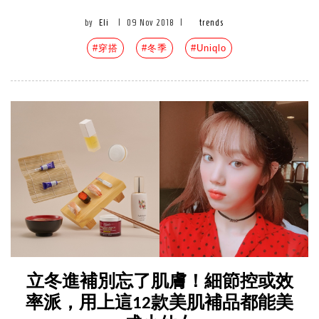
by
Eli
|
09 Nov 2018
|
trends
#穿搭
#冬季
#Uniqlo
立冬進補別忘了肌膚！細節控或效
率派，用上這12款美肌補品都能美