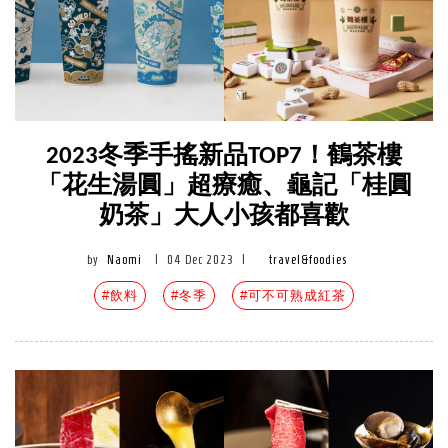
2023冬季手搖新品TOP7！鶴茶樓
「花生湯圓」超療癒、龜記「桂圓
奶茶」大人小孩都喜歡
by
Naomi
|
04 Dec 2023
|
travel&foodies
#飲料
#冬季
#可不可熟成紅茶