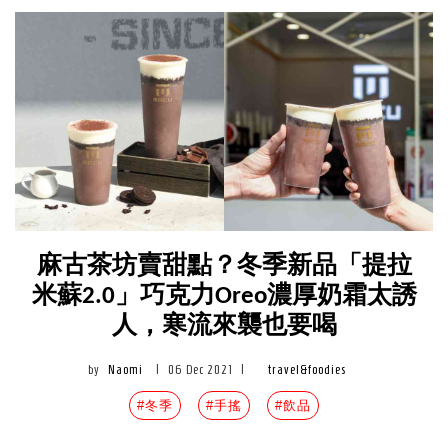
麻古茶坊賣甜點？冬季新品「提拉
米蘇2.0」巧克力Oreo濃厚奶霜太誘
人，寒流來襲也要喝
by
Naomi
|
06 Dec 2021
|
travel&foodies
#冬季
#手搖
#飲品