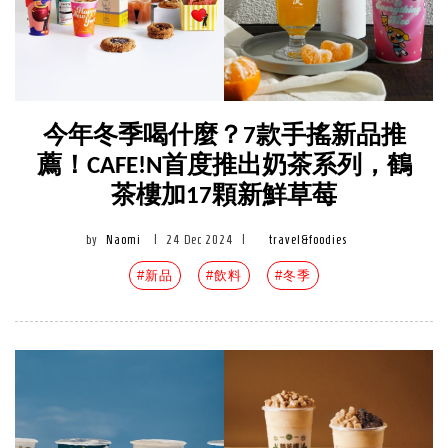
今年冬季喝什麼？7款手搖新品推
薦！CAFE!N首度推出奶茶系列，鶴
茶樓加17顆新鮮草莓
by
Naomi
|
24 Dec 2024
|
travel&foodies
#新品
#飲料
#冬季