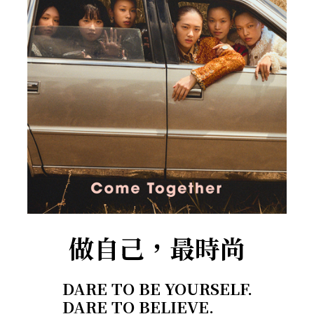
做自己，最時尚
DARE TO BE YOURSELF.
DARE TO BELIEVE.