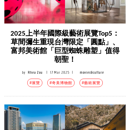
2025上半年國際級藝術展覽Top5：
草間彌生重現台灣限定「圓點」、
富邦美術館「巨型蜘蛛雕塑」值得
朝聖！
by
Rhea Zou
|
17 Mar 2025
|
movies&culture
#展覽
#奇美博物館
#藝術展覽