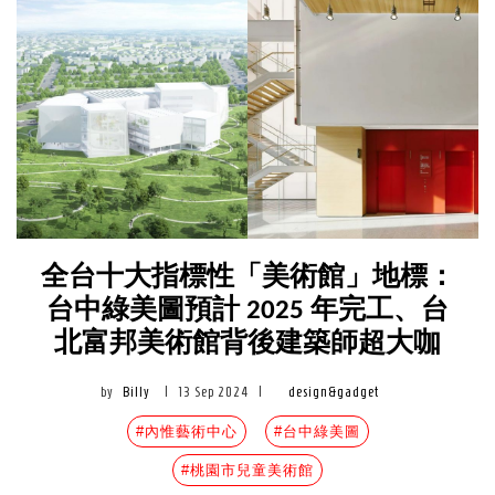
全台十大指標性「美術館」地標：
台中綠美圖預計 2025 年完工、台
北富邦美術館背後建築師超大咖
by
Billy
|
13 Sep 2024
|
design&gadget
#內惟藝術中心
#台中綠美圖
#桃園市兒童美術館