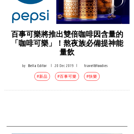
百事可樂將推出雙倍咖啡因含量的
「咖啡可樂」！熬夜族必備提神能
量飲
by
Bella Editor
|
20 Dec 2019
|
travel&foodies
#新品
#百事可樂
#快樂