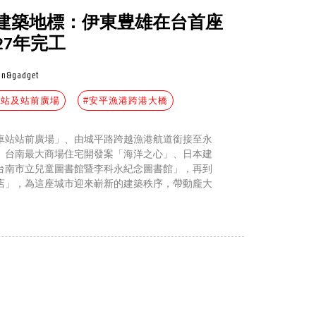
建築地標：伊東豊雄在台首座
27年完工
gn&gadget
車站及站前廣場
#安平漁港跨港大橋
車站站前廣場」、由城平路跨越漁港航道銜接至永
、台南最大商場住宅開發案「海洋之心」、日本建
台南市立兒童圖書館暨李科永紀念圖書館」，再到
店」，為這座城市迎來嶄新的建築秩序，帶動龐大