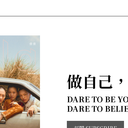
做自己
DARE TO BE Y
DARE TO BELI