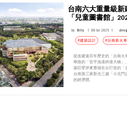
台南六大重量級新
「兒童圖書館」20
by
Billy
|
06 Jul 2025
|
desi
#建築設計
#台南新火
從改建逾百年歷史的「台南火
華路的「安平漁港跨港大橋」
築巨擘伊東豊雄在台打造的「
台南第三家新光三越「小北門
的經濟體。