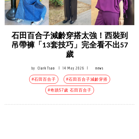
石田百合子減齡穿搭太強！西裝到
吊帶褲「13套技巧」完全看不出57
歲
by
Clark Tsao
|
14 May 2026
|
news
#石田百合子
#石田百合子減齡穿搭
#奇蹟57歲 石田百合子